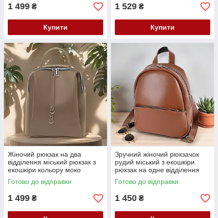
1 499
1 529
₴
₴
Купити
Купити
Жіночий рюкзак на два
Зручний жіночий рюкзачок
відділення міський рюкзак з
рудий міський з екошкіри
екошкіри кольору моко
рюкзак на одне відділення
Готово до відправки
Готово до відправки
1 499
1 450
₴
₴