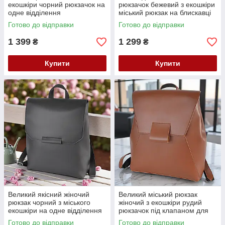
екошкіри чорний рюкзачок на
рюкзачок бежевий з екошкіри
одне відділення
міський рюкзак на блискавці
Готово до відправки
Готово до відправки
1 399
1 299
₴
₴
Купити
Купити
Великий якісний жіночий
Великий міський рюкзак
рюкзак чорний з міського
жіночий з екошкіри рудий
екошкіри на одне відділення
рюкзачок під клапаном для
під клапаном
студентів
Готово до відправки
Готово до відправки