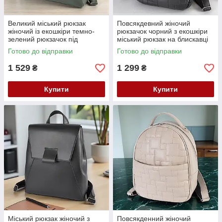
Великий міський рюкзак
Повсякдевний жіночий
жіночий із екошкіри темно-
рюкзачок чорний з екошкіри
зелений рюкзачок під
міський рюкзак на блискавці
клапаном для студентів
Готово до відправки
Готово до відправки
1 529
1 299
₴
₴
Купити
Купити
Міський рюкзак жіночий з
Повсякденний жіночий