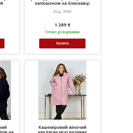
66
капюшоном на блискавці
3696
1 289 ₴
Готово до відправки
Купити
чий
Кашеміровий жіночий
рів на
кардиган міді великих