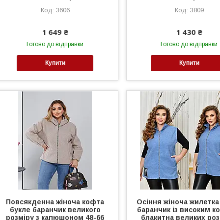
3606
3809
1 649 ₴
1 430 ₴
Готово до відправки
Готово до відправки
Купити
Купити
Повсякденна жіноча кофта
Осіння жіноча жилетка
букле баранчик великого
баранчик із високим к
розміру з капюшоном 48-66
блакитна великих роз