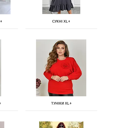
L+
СУКНІ XL+
+
ТУНІКИ XL+