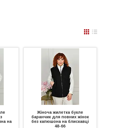
кле
Жіноча жилетка букле
із
баранчик для повних жінок
на на
без капюшона на блискавці
48-66