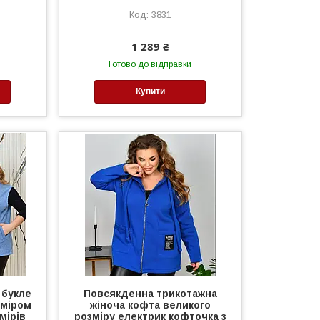
3831
1 289 ₴
Готово до відправки
Купити
 букле
Повсякденна трикотажна
оміром
жіноча кофта великого
мірів
розміру електрик кофточка з