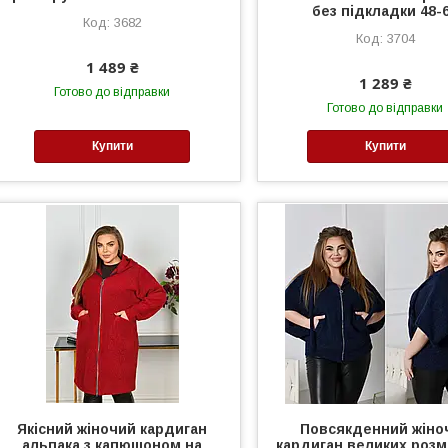
без підкладки 48-
3682
3704
1 489 ₴
1 289 ₴
Готово до відправки
Готово до відправки
Купити
Купити
Якісний жіночий кардиган
Повсякденний жіно
альпака з капюшоном на
кардиган великих розмі