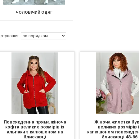
ЧОЛОВІЧИЙ ОДЯГ
Повсякденна пряма жіноча
Жіноча жилетка бу
кофта великих розмірів із
великих розмірів 
альпаки з капюшоном на
капюшоном повсякден
блискавці
блискавці 48-66