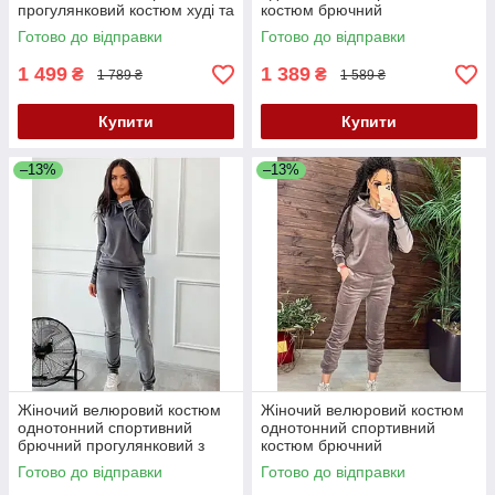
прогулянковий костюм худі та
костюм брючний
штани оксамитовий костюм з
прогулянковий з капюшоном
Готово до відправки
Готово до відправки
капюшоном
костюм чорний жіночий
1 499
1 389
₴
₴
1 789 ₴
1 589 ₴
Купити
Купити
–13%
–13%
Жіночий велюровий костюм
Жіночий велюровий костюм
однотонний спортивний
однотонний спортивний
брючний прогулянковий з
костюм брючний
капюшоном розмір L XL 48-
прогулянковий з капюшоном
Готово до відправки
Готово до відправки
50 52-54 графіт
темне капучіно костюм