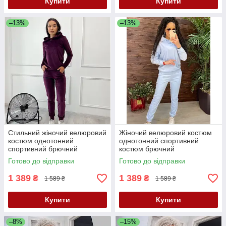
Купити
Купити
–13%
–13%
Стильний жіночий велюровий
Жіночий велюровий костюм
костюм однотонний
однотонний спортивний
спортивний брючний
костюм брючний
прогулянковий з капюшоном
прогулянковий з капюшоном
Готово до відправки
Готово до відправки
слива
блакитний костюм жіноччий
1 389
1 389
₴
₴
1 589 ₴
1 589 ₴
Купити
Купити
–8%
–15%