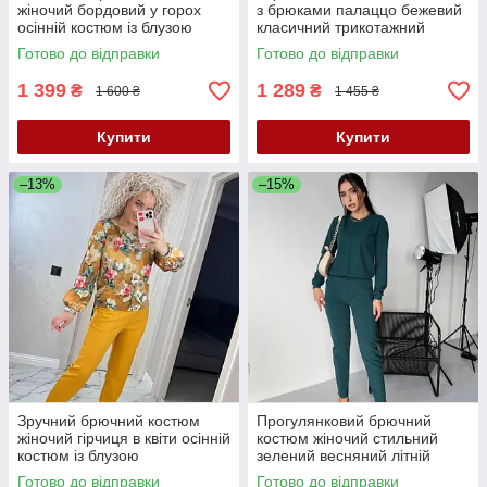
жіночий бордовий у горох
з брюками палаццо бежевий
осінній костюм із блузою
класичний трикотажний
прогулянковий костюм двійка
костюм із широкими штанами
Готово до відправки
Готово до відправки
батальний
1 399
1 289
₴
₴
1 600 ₴
1 455 ₴
Купити
Купити
–13%
–15%
Зручний брючний костюм
Прогулянковий брючний
жіночий гірчиця в квіти осінній
костюм жіночий стильний
костюм із блузою
зелений весняний літній
прогулянковий костюм двійка
костюм жіночий трикотажний
Готово до відправки
Готово до відправки