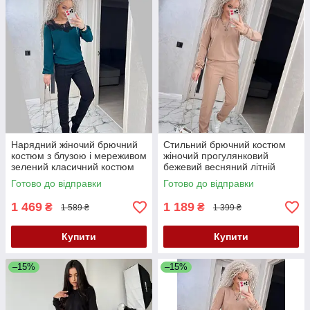
Нарядний жіночий брючний
Стильний брючний костюм
костюм з блузою і мереживом
жіночий прогулянковий
зелений класичний костюм
бежевий весняний літній
двійка жіночий з брюками
костюм жіночий трикотаж
Готово до відправки
Готово до відправки
двійка костюм
1 469
1 189
₴
₴
1 589 ₴
1 399 ₴
Купити
Купити
–15%
–15%