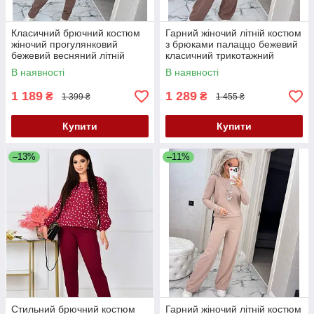
Класичний брючний костюм
Гарний жіночий літній костюм
жіночий прогулянковий
з брюками палаццо бежевий
бежевий весняний літній
класичний трикотажний
костюм жіночий трикотаж
костюм із широкими штанами
В наявності
В наявності
костюм на літо
1 189
1 289
₴
₴
1 399 ₴
1 455 ₴
Купити
Купити
–13%
–11%
Стильний брючний костюм
Гарний жіночий літній костюм