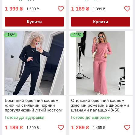
батальний
костюм двійка
1 399
1 189
₴
₴
1 600 ₴
1 399 ₴
Купити
Купити
–15%
–11%
Весняний брючний костюм
Стильний брючний костюм
жіночий стильний чорний
жіночий рожевий з широкими
прогулянковий літній костюм
штанами палаццо 48-50
жіночий трикотажний костюм
розмір
Готово до відправки
Готово до відправки
двійка весна
1 189
1 289
₴
₴
1 399 ₴
1 455 ₴