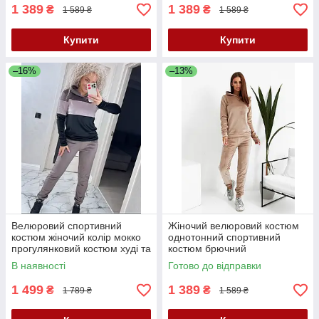
1 389
1 389
₴
₴
1 589 ₴
1 589 ₴
Купити
Купити
–16%
–13%
Велюровий спортивний
Жіночий велюровий костюм
костюм жіночий колір мокко
однотонний спортивний
прогулянковий костюм худі та
костюм брючний
штани оксамитовий костюм з
прогулянковий костюм з
В наявності
Готово до відправки
капюшоном
капюшоном темне капучіно
1 499
1 389
₴
₴
1 789 ₴
1 589 ₴