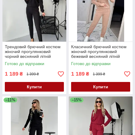
Трендовий брючний костюм
Класичний брючний костюм
жіночий прогулянковий
жіночий прогулянковий
чорний весняний літній
бежевий весняний літній
костюм жіночий трикотажний
костюм жіночий трикотаж
Готово до відправки
Готово до відправки
костюм двійка
костюм на літо
1 189
1 189
₴
₴
1 399 ₴
1 399 ₴
Купити
Купити
–11%
–15%