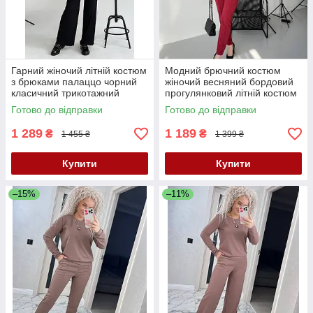
Гарний жіночий літній костюм
Модний брючний костюм
з брюками палаццо чорний
жіночий весняний бордовий
класичний трикотажний
прогулянковий літній костюм
костюм із широкими штанами
жіночий трикотажний костюм
Готово до відправки
Готово до відправки
двійка весна
1 289
1 189
₴
₴
1 455 ₴
1 399 ₴
Купити
Купити
–15%
–11%