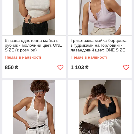
В'язана однотонна майка в
Трикотажна майка-борцовка
рубчик - молочний цвет, ONE
з ґудзиками на горловині -
SIZE (є розміри)
лавандовий цвет, ONE SIZE
(є розміри)
Немає в наявності
Немає в наявності
850
1 103
₴
₴