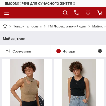
❗❗MODNI❗❗ РЕЧІ ДЛЯ СУЧАСНОГО ЖИТТЯ🥇
Товари та послуги
ТМ Люрекс жіночий одяг
Майки, 
Майки, топи
Сортування
0
Фільтри