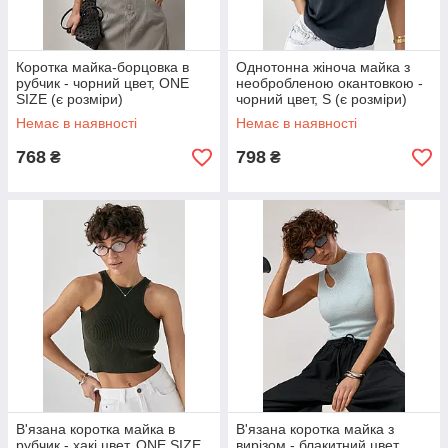
Коротка майка-борцовка в
Однотонна жіноча майка з
рубчик - чорний цвет, ONE
необробленою окантовкою -
SIZE (є розміри)
чорний цвет, S (є розміри)
Немає в наявності
Немає в наявності
768
798
₴
₴
В'язана коротка майка в
В'язана коротка майка з
рубчик - хакі цвет, ONE SIZE
вирізом - блакитний цвет,