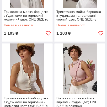
Трикотажна майка-борцовка
Трикотажна майка-борцовка
з ґудзиками на горловині -
з ґудзиками на горловині -
молочний цвет, ONE SIZE (є
чорний цвет, ONE SIZE (є
розміри)
розміри)
Немає в наявності
Немає в наявності
1 103
1 103
₴
₴
Трикотажна майка-борцовка
В'язана коротка майка з
з ґудзиками на горловині -
вирізом - пудра цвет, ONE
кремовий цвет, ONE SIZE (є
SIZE (є розміри)