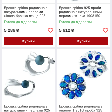
Брошка срібна родована з
Брошка срібна 925 проби
натуральними перлами
родована з натуральними
жіноча брошка птиця 925
перлами жіноча 1908150
проби
Готово до відправки
Готово до відправки
5 286
5 612
₴
₴
Купити
Купити
Брошка срібна родована з
Брошка срібна родована з
натуральними перлами 925
опалом 1.931ct проба 925