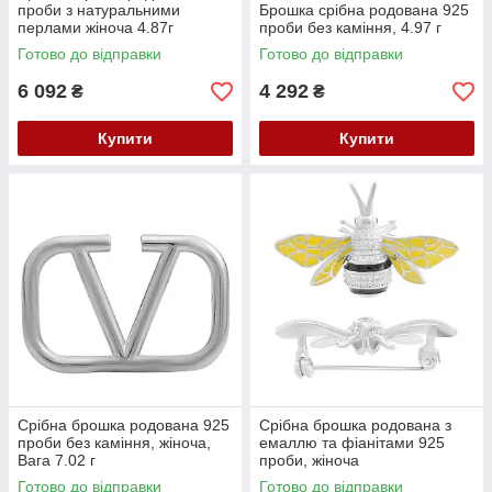
проби з натуральними
Брошка срібна родована 925
перлами жіноча 4.87г
проби без каміння, 4.97 г
(2168157)
Готово до відправки
Готово до відправки
6 092
4 292
₴
₴
Купити
Купити
Срібна брошка родована 925
Срібна брошка родована з
проби без каміння, жіноча,
емаллю та фіанітами 925
Вага 7.02 г
проби, жіноча
Готово до відправки
Готово до відправки