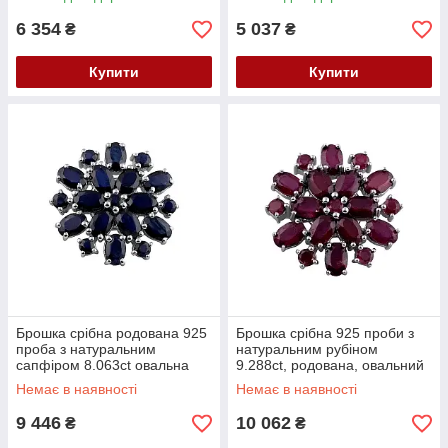
6 354
5 037
₴
₴
Купити
Купити
Брошка срібна родована 925
Брошка срібна 925 проби з
проба з натуральним
натуральним рубіном
сапфіром 8.063ct овальна
9.288ct, родована, овальний
камінь
Немає в наявності
Немає в наявності
9 446
10 062
₴
₴