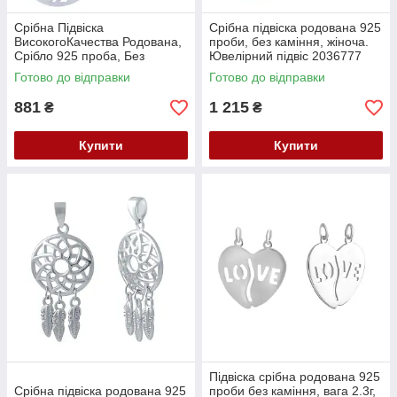
Срібна Підвіска
Срібна підвіска родована 925
ВисокогоКачества Родована,
проби, без каміння, жіноча.
Срібло 925 проба, Без
Ювелірний підвіс 2036777
Каменів
Готово до відправки
Готово до відправки
881
1 215
₴
₴
Купити
Купити
Підвіска срібна родована 925
Срібна підвіска родована 925
проби без каміння, вага 2.3г,