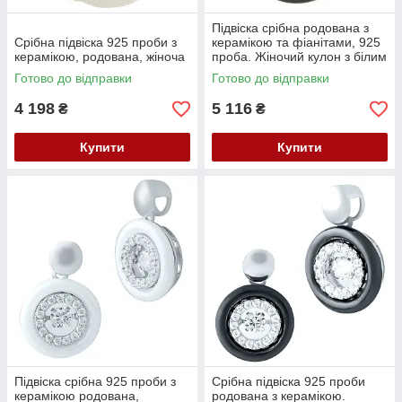
Підвіска срібна родована з
Срібна підвіска 925 проби з
керамікою та фіанітами, 925
керамікою, родована, жіноча
проба. Жіночий кулон з білим
камінням.
Готово до відправки
Готово до відправки
4 198
5 116
₴
₴
Купити
Купити
Підвіска срібна 925 проби з
Срібна підвіска 925 проби
керамікою родована,
родована з керамікою.