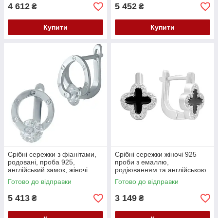
4 612
5 452
₴
₴
Купити
Купити
Срібні сережки з фіанітами,
Срібні сережки жіночі 925
родовані, проба 925,
проби з емаллю,
англійський замок, жіночі
родіюванням та англійською
застібкою
Готово до відправки
Готово до відправки
5 413
3 149
₴
₴