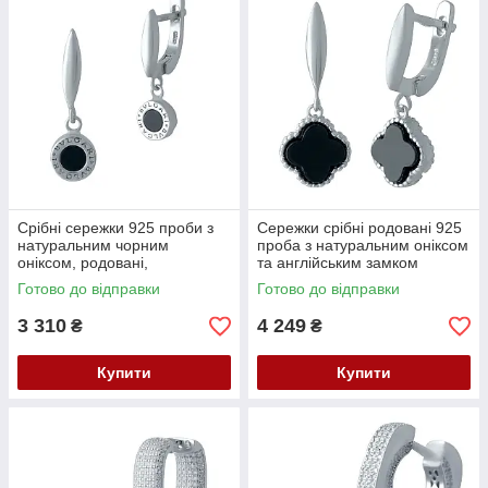
Срібні сережки 925 проби з
Сережки срібні родовані 925
натуральним чорним
проба з натуральним оніксом
оніксом, родовані,
та англійським замком
англійський замок
Готово до відправки
Готово до відправки
3 310
4 249
₴
₴
Купити
Купити