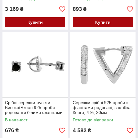
модель 2069348
3 169
893
₴
₴
Купити
Купити
Срібні сережки-пусети
Сережки срібні 925 проби з
ВисокоїЯкості 925 проби
фіанітами родовані, застібка
родовані з білими фіанітами
Конго, 4.9г, 20мм
жіночі
В наявності
Готово до відправки
676
4 582
₴
₴