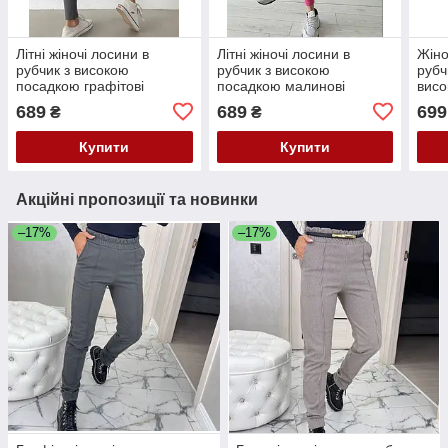
Літні жіночі лосини в
Літні жіночі лосини в
Жіно
рубчик з високою
рубчик з високою
рубч
посадкою графітові
посадкою малинові
висо
легінси в рубчик
легінси в рубчик
лоси
689
689
699
₴
₴
трикотажні спортивні
трикотажні спортивні
лосини
лосини
Купити
Купити
Акційні пропозиції та новинки
–17%
–17%