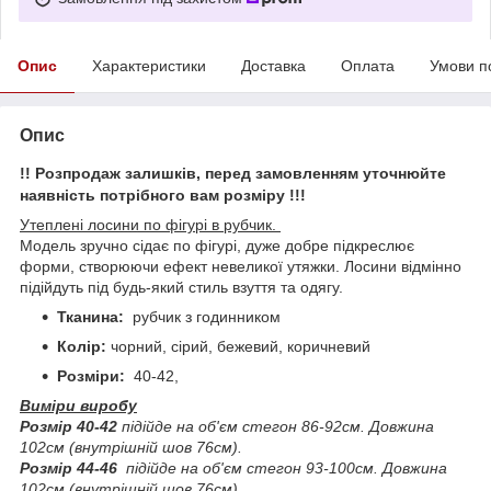
Опис
Характеристики
Доставка
Оплата
Умови п
Опис
!! Розпродаж залишків, перед замовленням уточнюйте
наявність потрібного вам розміру !!!
Утеплені лосини по фігурі в рубчик.
Модель зручно сідає по фігурі, дуже добре підкреслює
форми, створюючи ефект невеликої утяжки. Лосини відмінно
підійдуть під будь-який стиль взуття та одягу.
Тканина:
рубчик з годинником
Колір:
чорний, сірий, бежевий, коричневий
Розміри:
40-42,
Виміри виробу
Розмір 40-42
підійде на об'єм стегон 86-92см. Довжина
102см (внутрішній шов 76см).
Розмір 44-46
підійде на об'єм стегон 93-100см. Довжина
102см (внутрішній шов 76см).