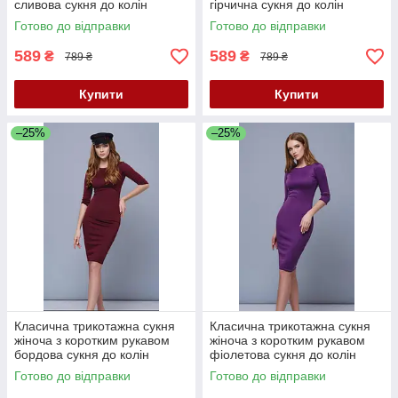
сливова сукня до колін
гірчична сукня до колін
однотонна 40 42 44 46 50 52
однотонна 52 розмір
Готово до відправки
Готово до відправки
розмір
589
589
₴
₴
789 ₴
789 ₴
Купити
Купити
–25%
–25%
Класична трикотажна сукня
Класична трикотажна сукня
жіноча з коротким рукавом
жіноча з коротким рукавом
бордова сукня до колін
фіолетова сукня до колін
однотонна 40 розмір
однотонна 40 42 44 46 48 50
Готово до відправки
Готово до відправки
52 розмір