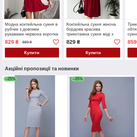
Модна коктейльна сукня в
Коктейльна сукня жіноча
Трик
рубчик з довгими
бордова красива
обтя
рукавами червона коротка
трикотажна сукня міді з
сукн
сукня рубчик жіноча міні
довгим рукавом нарядне
сукн
829
829
859
₴
₴
889 ₴
сукня
плаття жіноче
Купити
Купити
Акційні пропозиції та новинки
–25%
–25%