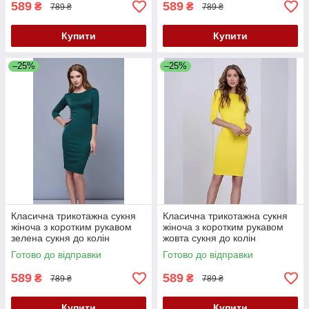
589
589
₴
₴
789 ₴
789 ₴
Купити
Купити
–25%
–25%
Класична трикотажна сукня
Класична трикотажна сукня
жіноча з коротким рукавом
жіноча з коротким рукавом
зелена сукня до колін
жовта сукня до колін
однотонна 40 42 розмір
однотонна 42 46 48 розмір
Готово до відправки
Готово до відправки
589
589
₴
₴
789 ₴
789 ₴
Купити
Купити