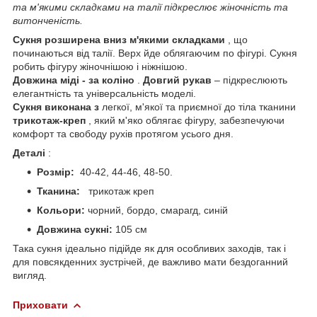
та м'якими складками на талії підкреслює жіночність та
витонченість.
Сукня розширена вниз м'якими складками
, що
починаються від талії. Верх йде облягаючим по фігурі. Сукня
робить фігуру жіночнішою і ніжнішою.
Довжина міді - за коліно
.
Довгий рукав
– підкреслюють
елегантність та універсальність моделі.
Сукня виконана з
легкої, м'якої та приємної до тіла тканини
трикотаж-креп
, який м'яко облягає фігуру, забезпечуючи
комфорт та свободу рухів протягом усього дня.
Деталі
:
Розмір:
40-42, 44-46, 48-50.
Тканина:
трикотаж креп
Кольори:
чорний, бордо, смарагд, синій
Довжина сукні:
105 см
Така сукня ідеально підійде як для особливих заходів, так і
для повсякденних зустрічей, де важливо мати бездоганний
вигляд.
Приховати