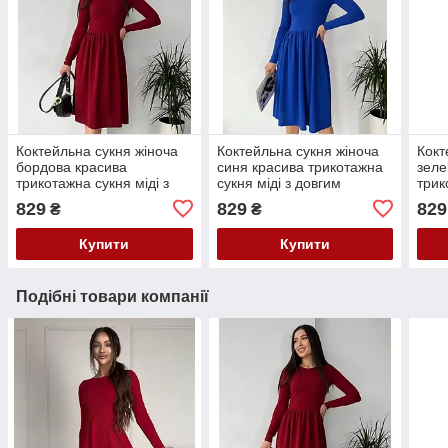
Коктейльна сукня жіноча
Коктейльна сукня жіноча
Кокт
бордова красива
синя красива трикотажна
зеле
трикотажна сукня міді з
сукня міді з довгим
трик
довгим рукавом нарядне
рукавом нарядне плаття
довг
829
829
829
₴
₴
плаття жіноче
жіноче
плат
Купити
Купити
Подібні товари компанії