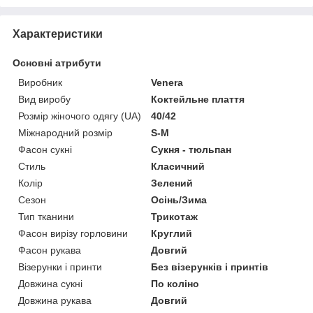
Характеристики
Основні атрибути
Виробник
Venera
Вид виробу
Коктейльне плаття
Розмір жіночого одягу (UA)
40/42
Міжнародний розмір
S-M
Фасон сукні
Сукня - тюльпан
Стиль
Класичний
Колір
Зелений
Сезон
Осінь/Зима
Тип тканини
Трикотаж
Фасон вирізу горловини
Круглий
Фасон рукава
Довгий
Візерунки і принти
Без візерунків і принтів
Довжина сукні
По коліно
Довжина рукава
Довгий