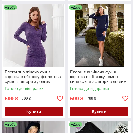
–25%
–25%
Елегантна жіноча сукня
Елегантна жіноча сукня
коротка в обтяжку фіолетова
коротка в обтяжку темно-
сукня з ангори з довгим
синя сукня з ангори з довгим
рукавом стильна міні сукня
рукавом стильна міні сукня
Готово до відправки
Готово до відправки
599
599
₴
₴
799 ₴
799 ₴
Купити
Купити
–25%
–25%