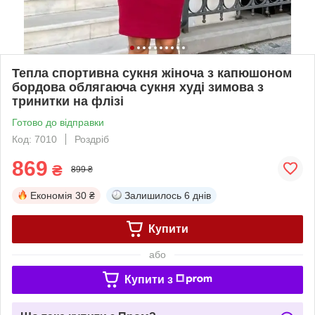
Тепла спортивна сукня жіноча з капюшоном
бордова облягаюча сукня худі зимова з
тринитки на флізі
Готово до відправки
Код: 7010
Роздріб
869
₴
899 ₴
Економія
30 ₴
Залишилось
6 днів
Купити
або
Купити з