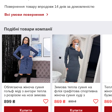
Повернення товару впродовж 14 днів за домовленістю
Всі умови повернення
Подібні товари компанії
Облягаюча жіноча сукня
Зимова тепла сукня на
Тепл
гольф міді з ангори тепла
флізі графітова спортивна
жіно
з розрізом на нозі зимова
жіноча сукня худі з
бузк
капюшоном тепле жіноче
худі
899
869
869
₴
₴
899 ₴
плаття облягаюче
фліз
Купити
Купити