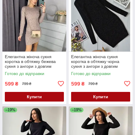
Елегантна жіноча сукня
Елегантна жіноча сукня
коротка в обтяжку бежева
коротка в обтяжку чорна
сукня з ангори з довгим
сукня з ангори з довгим
рукавом стильна міні сукня
рукавом стильна міні сукня
Готово до відправки
Готово до відправки
599
599
₴
₴
799 ₴
799 ₴
Купити
Купити
–19%
–19%