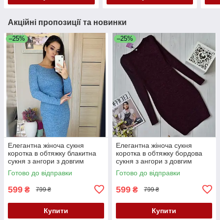
Акційні пропозиції та новинки
–25%
–25%
Елегантна жіноча сукня
Елегантна жіноча сукня
коротка в обтяжку блакитна
коротка в обтяжку бордова
сукня з ангори з довгим
сукня з ангори з довгим
рукавом стильна міні сукня
рукавом стильна міні сукня
Готово до відправки
Готово до відправки
599
599
₴
₴
799 ₴
799 ₴
Купити
Купити