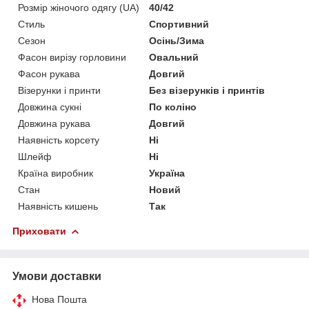
Розмір жіночого одягу (UA)
40/42
Стиль
Спортивний
Сезон
Осінь/Зима
Фасон вирізу горловини
Овальний
Фасон рукава
Довгий
Візерунки і принти
Без візерунків і принтів
Довжина сукні
По коліно
Довжина рукава
Довгий
Наявність корсету
Ні
Шлейф
Ні
Країна виробник
Україна
Стан
Новий
Наявність кишень
Так
Приховати
Умови доставки
Нова Пошта