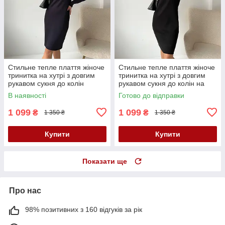
Стильне тепле плаття жіноче
Стильне тепле плаття жіноче
тринитка на хутрі з довгим
тринитка на хутрі з довгим
рукавом сукня до колін
рукавом сукня до колін на
темно-синя базова
зиму чорна базова
В наявності
Готово до відправки
1 099
1 099
₴
₴
1 350 ₴
1 350 ₴
Купити
Купити
Показати ще
Про нас
98% позитивних з 160 відгуків за рік