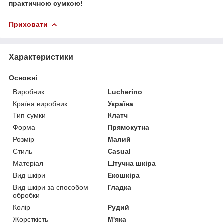
практичною сумкою!
Приховати
Характеристики
Основні
Виробник
Lucherino
Країна виробник
Україна
Тип сумки
Клатч
Форма
Прямокутна
Розмір
Малий
Стиль
Casual
Матеріал
Штучна шкіра
Вид шкіри
Екошкіра
Вид шкіри за способом
Гладка
обробки
Колір
Рудий
Жорсткість
М'яка