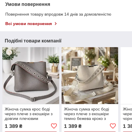
Умови повернення
Повернення товару впродовж 14 днів за домовленістю
Всі умови повернення
Подібні товари компанії
Жіноча сумка крос боді
Жіноча сумка крос боді
Жіно
через плече з екошкіри з
через плече з екошкіри
чере
довгим плечовим
темно бежева кроко з
чорн
ременем колір капучино
довгим ременем
довг
1 389
1 389
1 3
₴
₴
рем