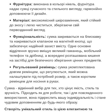
Фурнітура:
виконана в кольорі нікель, фурнітура
надає сумці сучасного та стильного вигляду, гармонійно
доповнюючи її дизайн.
Матеріал:
високоякісний шкірозамінник, який стійкий
до зносу і легко чиститься, зберігаючи свій
первозданний вигляд.
Функціональність:
сумка закривається на блискавку
та накривається клапаном на магнітній кнопці, що
забезпечує надійний захист вмісту. Одне основне
відділення зручно вміщує великий гаманець, мобільний
телефон та дрібниці, а всередині розташована кишеня
на застібці для безпечного зберігання цінних предметів.
Регульований ремінець:
сумка укомплектована
довгим ремінцем, що регулюється, який можна
налаштувати під потрібний розмір, а також коротким
ремінцем для носіння в руках.
Сумка - відмінний вибір для тих, хто цінує якість, стиль та
зручність. Підходить як для роботи, так і для повсякденного
використання, вона підкреслить вашу індивідуальність і стане
чудовим доповненням до будь-якого образу.
Створіть унікальний стиль із цією елегантною та