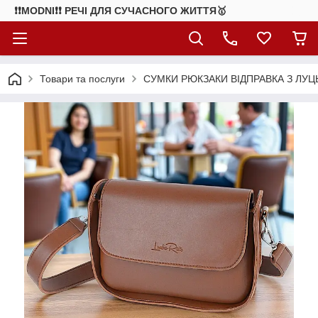
❗❗MODNI❗❗ РЕЧІ ДЛЯ СУЧАСНОГО ЖИТТЯ🥇
Товари та послуги
СУМКИ РЮКЗАКИ ВІДПРАВКА З ЛУЦ