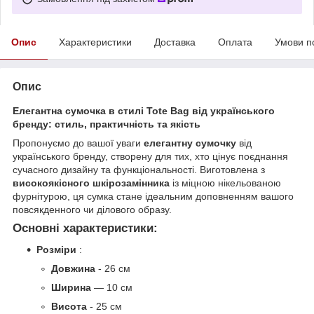
Опис
Характеристики
Доставка
Оплата
Умови п
Опис
Елегантна сумочка в стилі Tote Bag від українського
бренду: стиль, практичність та якість
Пропонуємо до вашої уваги
елегантну сумочку
від
українського бренду, створену для тих, хто цінує поєднання
сучасного дизайну та функціональності. Виготовлена ​​з
високоякісного шкірозамінника
із міцною нікельованою
фурнітурою, ця сумка стане ідеальним доповненням вашого
повсякденного чи ділового образу.
Основні характеристики:
Розміри
:
Довжина
- 26 см
Ширина
— 10 см
Висота
- 25 см