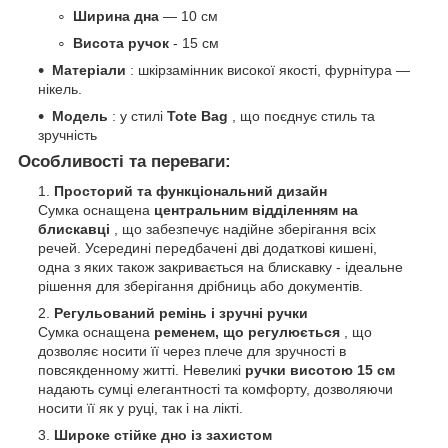
Ширина дна
— 10 см
Висота ручок
- 15 см
Матеріали
: шкірзамінник високої якості, фурнітура —
нікель.
Модель
: у стилі
Tote Bag
, що поєднує стиль та
зручність
Особливості та переваги:
Просторий та функціональний дизайн
Сумка оснащена
центральним відділенням на
блискавці
, що забезпечує надійне зберігання всіх
речей. Усередині передбачені дві додаткові кишені,
одна з яких також закривається на блискавку - ідеальне
рішення для зберігання дрібниць або документів.
Регульований ремінь і зручні ручки
Сумка оснащена
ременем, що регулюється
, що
дозволяє носити її через плече для зручності в
повсякденному житті. Невеликі
ручки висотою 15 см
надають сумці елегантності та комфорту, дозволяючи
носити її як у руці, так і на лікті.
Широке стійке дно із захистом