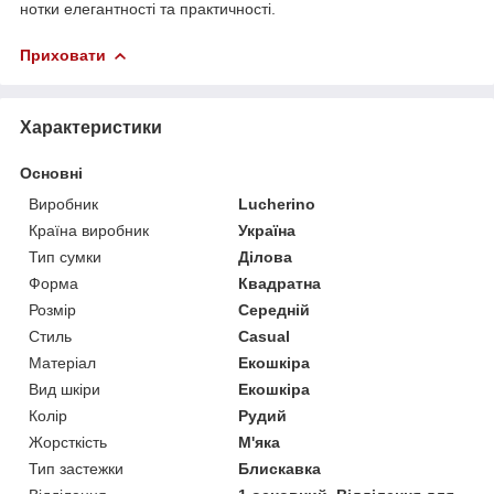
нотки елегантності та практичності.
Приховати
Характеристики
Основні
Виробник
Lucherino
Країна виробник
Україна
Тип сумки
Ділова
Форма
Квадратна
Розмір
Середній
Стиль
Casual
Матеріал
Екошкіра
Вид шкіри
Екошкіра
Колір
Рудий
Жорсткість
М'яка
Тип застежки
Блискавка