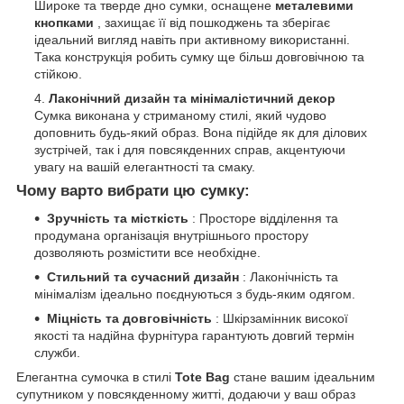
Широке та тверде дно сумки, оснащене
металевими
кнопками
, захищає її від пошкоджень та зберігає
ідеальний вигляд навіть при активному використанні.
Така конструкція робить сумку ще більш довговічною та
стійкою.
Лаконічний дизайн та мінімалістичний декор
Сумка виконана у стриманому стилі, який чудово
доповнить будь-який образ. Вона підійде як для ділових
зустрічей, так і для повсякденних справ, акцентуючи
увагу на вашій елегантності та смаку.
Чому варто вибрати цю сумку:
Зручність та місткість
: Просторе відділення та
продумана організація внутрішнього простору
дозволяють розмістити все необхідне.
Стильний та сучасний дизайн
: Лаконічність та
мінімалізм ідеально поєднуються з будь-яким одягом.
Міцність та довговічність
: Шкірзамінник високої
якості та надійна фурнітура гарантують довгий термін
служби.
Елегантна сумочка в стилі
Tote Bag
стане вашим ідеальним
супутником у повсякденному житті, додаючи у ваш образ