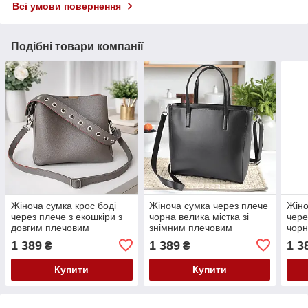
Всі умови повернення
Подібні товари компанії
Жіноча сумка крос боді
Жіноча сумка через плече
Жіно
через плече з екошкіри з
чорна велика містка зі
чере
довгим плечовим
знімним плечовим
чорн
ременем колір капучино
ременем з екошкіри
довг
1 389
1 389
1 3
₴
₴
рем
Купити
Купити