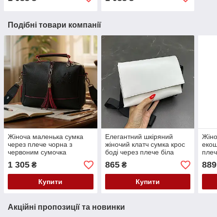
шкіряна колір темна пудра
шкіряна колір темно-сірий
Подібні товари компанії
Жіноча маленька сумка
Елегантний шкіряний
Жіно
через плече чорна з
жіночий клатч сумка крос
екош
червоним сумочка
боді через плече біла
плеч
шкіряна крос-боді із
маленька сумочка на
реме
1 305
865
889
₴
₴
широким ременем
широкому ремені
екошкіра
Купити
Купити
Акційні пропозиції та новинки