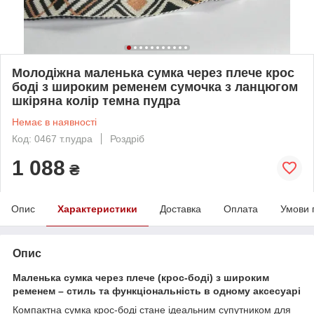
Молодіжна маленька сумка через плече крос
боді з широким ременем сумочка з ланцюгом
шкіряна колір темна пудра
Немає в наявності
Код: 0467 т.пудра
Роздріб
1 088
₴
Опис
Характеристики
Доставка
Оплата
Умови 
Опис
Маленька сумка через плече (крос-боді) з широким
ременем – стиль та функціональність в одному аксесуарі
Компактна сумка крос-боді стане ідеальним супутником для