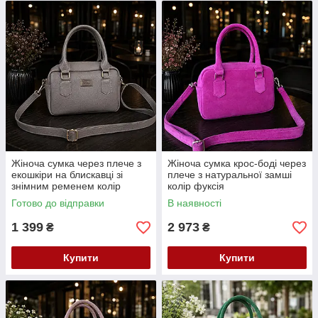
Жіноча сумка через плече з
Жіноча сумка крос-боді через
екошкіри на блискавці зі
плече з натуральної замші
знімним ременем колір
колір фуксія
капучино
Готово до відправки
В наявності
1 399
2 973
₴
₴
Купити
Купити