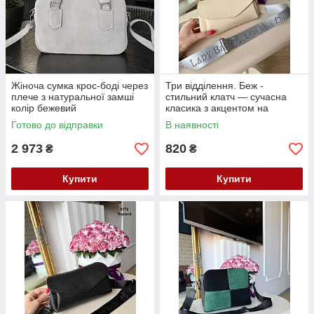
Жіноча сумка крос-боді через
Три відділення. Беж -
плече з натуральної замші
стильний клатч — сучасна
колір бежевий
класика з акцентом на
комфорт, стиль і практичність
Готово до відправки
В наявності
(0574)
2 973
820
₴
₴
Купити
Купити