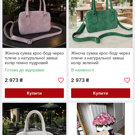
Жіноча сумка крос-боді через
Жіноча сумка крос-боді через
плече з натуральної замші
плече з натуральної замші
колір темно пудровий
колір зелений
Готово до відправки
В наявності
2 973
2 973
₴
₴
Купити
Купити