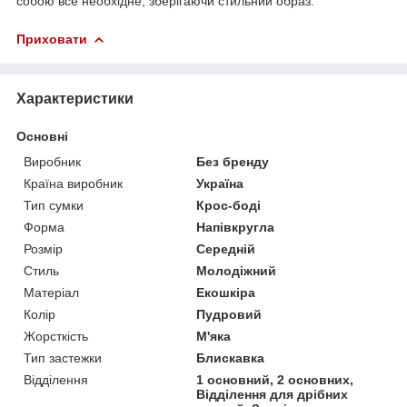
собою все необхідне, зберігаючи стильний образ.
Приховати
Характеристики
Основні
Виробник
Без бренду
Країна виробник
Україна
Тип сумки
Крос-боді
Форма
Напівкругла
Розмір
Середній
Стиль
Молодіжний
Матеріал
Екошкіра
Колір
Пудровий
Жорсткість
М'яка
Тип застежки
Блискавка
Відділення
1 основний, 2 основних,
Відділення для дрібних