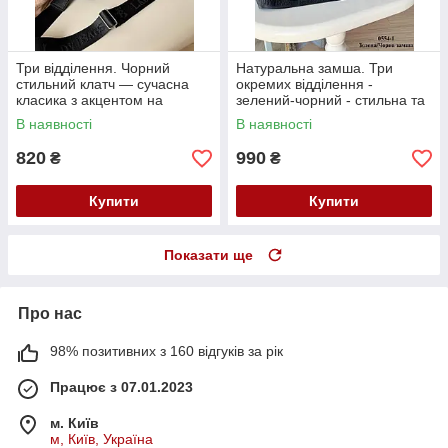
Три відділення. Чорний
Натуральна замша. Три
стильний клатч — сучасна
окремих відділення -
класика з акцентом на
зелений-чорний - стильна та
комфорт, стиль і практичність
елегантна сумочка (0554-1)
В наявності
В наявності
(0574)
820
990
₴
₴
Купити
Купити
Показати ще
Про нас
98% позитивних з 160 відгуків за рік
Працює з 07.01.2023
м. Київ
м, Київ, Україна