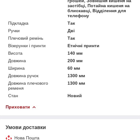
грошей, Зовнішня кишеня на
застібці, Потайна кишеня на
блискавці, Відділення для
телефону
Підкладка
Так
Ручки
Дві
Плечовий ремінь
Так
Візерунки і принти
Етнічні принти
Висота
140 мм
Довжина
200 мм
Ширина
60 мм
Довжина ручок
1300 мм
Довжина плечового
1300 мм
ременя
Стан
Новий
Приховати
Умови доставки
Нова Пошта