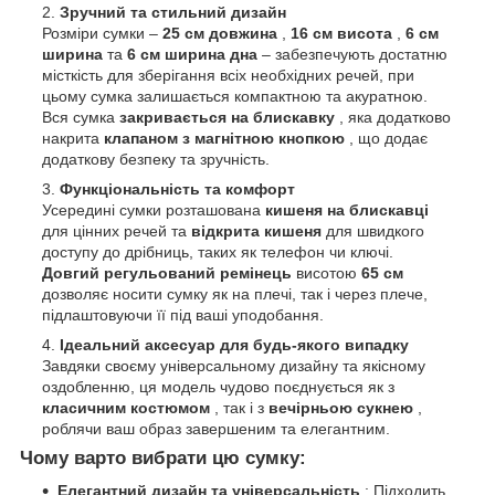
Зручний та стильний дизайн
Розміри сумки –
25 см довжина
,
16 см висота
,
6 см
ширина
та
6 см ширина дна
– забезпечують достатню
місткість для зберігання всіх необхідних речей, при
цьому сумка залишається компактною та акуратною.
Вся сумка
закривається на блискавку
, яка додатково
накрита
клапаном з магнітною кнопкою
, що додає
додаткову безпеку та зручність.
Функціональність та комфорт
Усередині сумки розташована
кишеня на блискавці
для цінних речей та
відкрита кишеня
для швидкого
доступу до дрібниць, таких як телефон чи ключі.
Довгий регульований ремінець
висотою
65 см
дозволяє носити сумку як на плечі, так і через плече,
підлаштовуючи її під ваші уподобання.
Ідеальний аксесуар для будь-якого випадку
Завдяки своєму універсальному дизайну та якісному
оздобленню, ця модель чудово поєднується як з
класичним костюмом
, так і з
вечірньою сукнею
,
роблячи ваш образ завершеним та елегантним.
Чому варто вибрати цю сумку:
Елегантний дизайн та універсальність
: Підходить