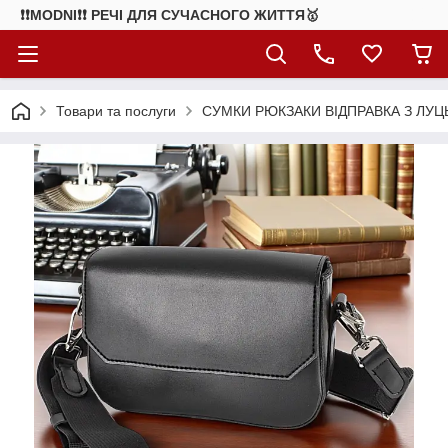
❗❗MODNI❗❗ РЕЧІ ДЛЯ СУЧАСНОГО ЖИТТЯ🥇
Товари та послуги
СУМКИ РЮКЗАКИ ВІДПРАВКА З ЛУЦ