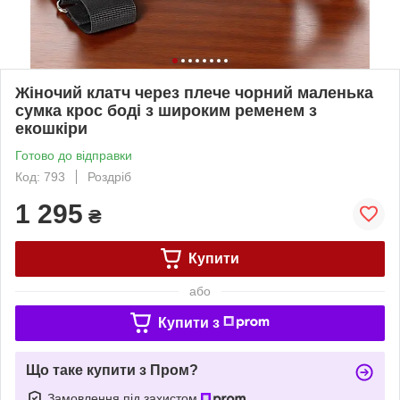
Жіночий клатч через плече чорний маленька
сумка крос боді з широким ременем з
екошкіри
Готово до відправки
Код: 793
Роздріб
1 295
₴
Купити
або
Купити з
Що таке купити з Пром?
Замовлення під захистом