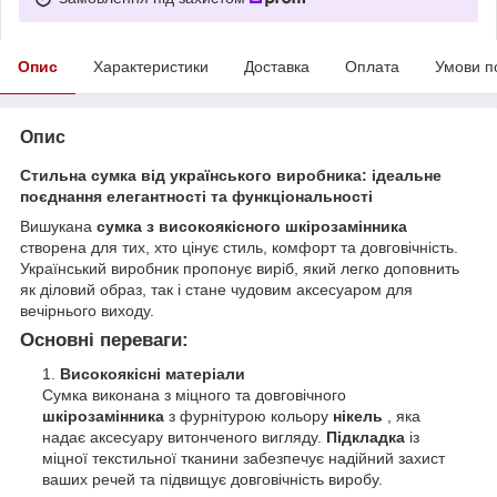
Опис
Характеристики
Доставка
Оплата
Умови п
Опис
Стильна сумка від українського виробника: ідеальне
поєднання елегантності та функціональності
Вишукана
сумка з високоякісного шкірозамінника
створена для тих, хто цінує стиль, комфорт та довговічність.
Український виробник пропонує виріб, який легко доповнить
як діловий образ, так і стане чудовим аксесуаром для
вечірнього виходу.
Основні переваги:
Високоякісні матеріали
Сумка виконана з міцного та довговічного
шкірозамінника
з фурнітурою кольору
нікель
, яка
надає аксесуару витонченого вигляду.
Підкладка
із
міцної текстильної тканини забезпечує надійний захист
ваших речей та підвищує довговічність виробу.