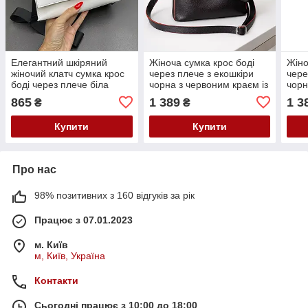
Елегантний шкіряний
Жіноча сумка крос боді
Жіно
жіночий клатч сумка крос
через плече з екошкіри
чере
боді через плече біла
чорна з червоним краєм із
чорн
маленька сумочка на
довгим плечовим
довг
865
1 389
1 3
₴
₴
широкому ремені
ременем
рем
екошкіра
Купити
Купити
Про нас
98% позитивних з 160 відгуків за рік
Працює з 07.01.2023
м. Київ
м, Київ, Україна
Контакти
Сьогодні працює з 10:00 до 18:00