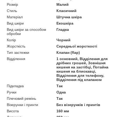
Розмір
Малий
Стиль
Класичний
Матеріал
Штучна шкіра
Вид шкіри
Екошкіра
Вид шкіри за способом
Гладка
обробки
Колір
Чорний
Жорсткість
Середньої жорсткості
Тип застежки
Клапан (flap)
Відділення
1 основний, Відділення для
дрібних грошей, Зовнішня
кишеня на застібці, Потайна
кишеня на блискавці,
Відділення для телефону,
Відділення під клапаном
Підкладка
Так
Ручки
Одна
Плечовий ремінь
Так
Візерунки і принти
Без візерунків і принтів
Висота
160 мм