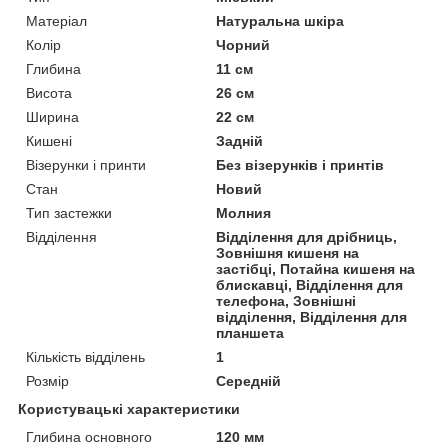
Матеріал
Натуральна шкіра
Колір
Чорний
Глибина
11 см
Висота
26 см
Ширина
22 см
Кишені
Задній
Візерунки і принти
Без візерунків і принтів
Стан
Новий
Тип застежки
Молния
Відділення
Відділення для дрібниць,
Зовнішня кишеня на
застібці, Потайна кишеня на
блискавці, Відділення для
телефона, Зовнішні
відділення, Відділення для
планшета
Кількість відділень
1
Розмір
Середній
Користувацькі характеристики
Глибина основного
120 мм