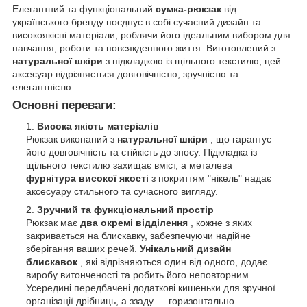
Елегантний та функціональний
сумка-рюкзак
від
українського бренду поєднує в собі сучасний дизайн та
високоякісні матеріали, роблячи його ідеальним вибором для
навчання, роботи та повсякденного життя. Виготовлений з
натуральної шкіри
з підкладкою із щільного текстилю, цей
аксесуар відрізняється довговічністю, зручністю та
елегантністю.
Основні переваги:
Висока якість матеріалів
Рюкзак виконаний з
натуральної шкіри
, що гарантує
його довговічність та стійкість до зносу. Підкладка із
щільного текстилю захищає вміст, а металева
фурнітура високої якості
з покриттям "нікель" надає
аксесуару стильного та сучасного вигляду.
Зручний та функціональний простір
Рюкзак має
два окремі відділення
, кожне з яких
закривається на блискавку, забезпечуючи надійне
зберігання ваших речей.
Унікальний дизайн
блискавок
, які відрізняються один від одного, додає
виробу витонченості та робить його неповторним.
Усередині передбачені додаткові кишеньки для зручної
організації дрібниць, а ззаду — горизонтально