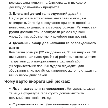
розташована кишеня на блискавці для швидкого
доступу до важливих предметів.
Елегантні деталі та продуманий дизайн
На дні рюкзака встановлені
металеві ніжки
, які
захищають його від зношування при розміщенні на
поверхнях та додають аксесуару розкоші.
Регульовані
ручки
дозволяють налаштувати рюкзак під ваші
уподобання, забезпечуючи комфорт при носінні.
Ідеальний вибір для навчання та повсякденного
життя
Компактні розміри
(22 см довжина, 11 см ширина, 26
см висота, ширина дна 9 см)
роблять рюкзак містким
та зручним для використання у шкільний або
університетський час. Він чудово підходить для
зберігання книг, ноутбука, канцелярського приладдя та
інших необхідних речей.
Чому варто вибрати цей рюкзак:
Якісні матеріали та складання
: Натуральна шкіра
та міцна фурнітура гарантують довговічність та
стильний зовнішній вигляд.
Функціональність
: Два незалежні відділення з