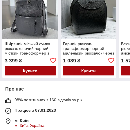
Шкіряний міський сумка
Гарний рюкзак-
Вели
рюкзак жіночий чорний
трансформер чорний
рюкз
місткий трансформер з
маленький рюкзачок через
якіс
натуральної шкіри
плече міський міні-рюкзак
шкір
3 399
1 089
1 5
₴
₴
сумка 2 в 1
вміщ
Купити
Купити
Про нас
98% позитивних з 160 відгуків за рік
Працює з 07.01.2023
м. Київ
м, Київ, Україна