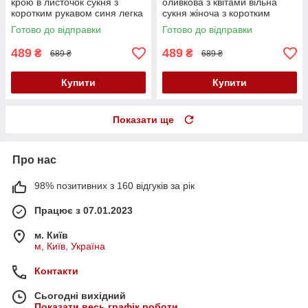
крою в листочок сукня з
оливкова з квітами вільна
коротким рукавом синя легка
сукня жіноча з коротким
літня сукня 40-42 44-46
рукавом сукня з поясом
Готово до відправки
Готово до відправки
489
489
₴
₴
689 ₴
689 ₴
Купити
Купити
Показати ще
Про нас
98% позитивних з 160 відгуків за рік
Працює з 07.01.2023
м. Київ
м, Київ, Україна
Контакти
Сьогодні вихідний
Показати весь графік роботи