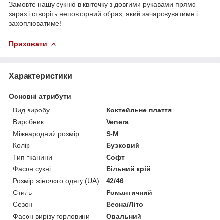
Замовте нашу сукню в квіточку з довгими рукавами прямо
зараз і створіть неповторний образ, який зачаровуватиме і
захоплюватиме!
Приховати
Характеристики
Основні атрибути
Вид виробу
Коктейльне плаття
Виробник
Venera
Міжнародний розмір
S-M
Колір
Бузковий
Тип тканини
Софт
Фасон сукні
Вільний крій
Розмір жіночого одягу (UA)
42/46
Стиль
Романтичний
Сезон
Весна/Літо
Фасон вирізу горловини
Овальний