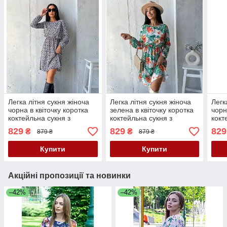
Легка літня сукня жіноча
Легка літня сукня жіноча
Легк
чорна в квіточку коротка
зелена в квіточку коротка
чорн
коктейльна сукня з
коктейльна сукня з
кокт
рукавом вільна сукня на
рукавом вільна сукня на
рука
829
829
829
₴
₴
879 ₴
879 ₴
літо 42-46 48-52 розмір
літо 42-46 48-52 розмір
літо
Купити
Купити
Акційні пропозиції та новинки
–42%
–42%