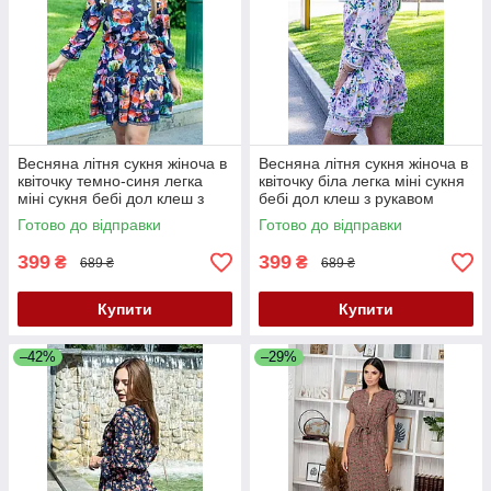
Весняна літня сукня жіноча в
Весняна літня сукня жіноча в
квіточку темно-синя легка
квіточку біла легка міні сукня
міні сукня бебі дол клеш з
бебі дол клеш з рукавом
рукавом сукня 42-46
сукня літо 42-46
Готово до відправки
Готово до відправки
399
399
₴
₴
689 ₴
689 ₴
Купити
Купити
–42%
–29%