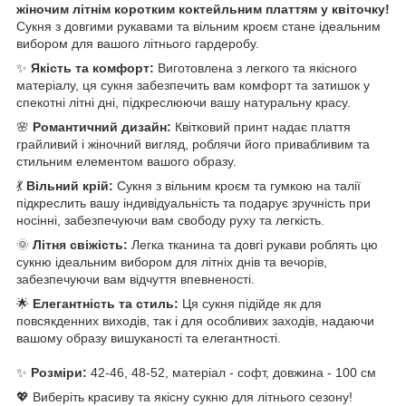
жіночим літнім коротким коктейльним платтям у квіточку!
Сукня з довгими рукавами та вільним кроєм стане ідеальним
вибором для вашого літнього гардеробу.
✨
Якість та комфорт:
Виготовлена з легкого та якісного
матеріалу, ця сукня забезпечить вам комфорт та затишок у
спекотні літні дні, підкреслюючи вашу натуральну красу.
🌸
Романтичний дизайн:
Квітковий принт надає плаття
грайливий і жіночний вигляд, роблячи його привабливим та
стильним елементом вашого образу.
💃
Вільний крій:
Сукня з вільним кроєм та гумкою на талії
підкреслить вашу індивідуальність та подарує зручність при
носінні, забезпечуючи вам свободу руху та легкість.
🌞
Літня свіжість:
Легка тканина та довгі рукави роблять цю
сукню ідеальним вибором для літніх днів та вечорів,
забезпечуючи вам відчуття впевненості.
🌟
Елегантність та стиль:
Ця сукня підійде як для
повсякденних виходів, так і для особливих заходів, надаючи
вашому образу вишуканості та елегантності.
✨
Розміри:
42-46, 48-52, матеріал - софт, довжина - 100 см
💖 Виберіть красиву та якісну сукню для літнього сезону!