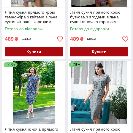
Літня сукня прямого крою
Літня сукня прямого крою
темно-сіра з квітами вільна
бузкова з ягодами вільна
сукня жіноча з коротким
сукня жіноча з коротким
рукавом сукня з поясом 40-
рукавом сукня з поясом 40-
Готово до відправки
Готово до відправки
42 розмір
42 розмір
489
489
₴
₴
689 ₴
689 ₴
Купити
Купити
–29%
–29%
Літня сукня жіноча прямого
Літня сукня прямого крою