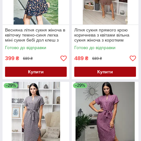
Весняна літня сукня жіноча в
Літня сукня прямого крою
квіточку темно-синя легка
коричнева з квітами вільна
міні сукня бебі дол клеш з
сукня жіноча з коротким
рукавом сукня 42-46
рукавом сукня з поясом 40-
Готово до відправки
Готово до відправки
42 розмір
399
489
₴
₴
689 ₴
689 ₴
Купити
Купити
–29%
–29%