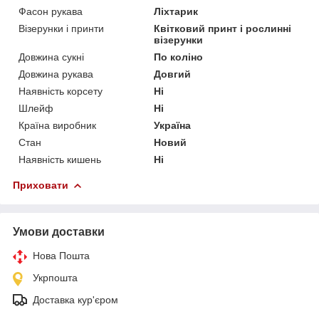
Фасон рукава
Ліхтарик
Візерунки і принти
Квітковий принт і рослинні
візерунки
Довжина сукні
По коліно
Довжина рукава
Довгий
Наявність корсету
Ні
Шлейф
Ні
Країна виробник
Україна
Стан
Новий
Наявність кишень
Ні
Приховати
Умови доставки
Нова Пошта
Укрпошта
Доставка кур'єром