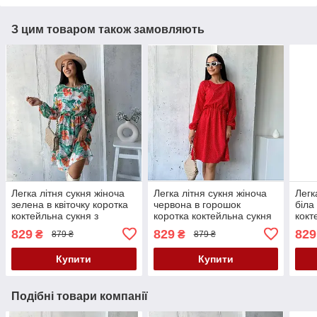
З цим товаром також замовляють
Легка літня сукня жіноча
Легка літня сукня жіноча
Легк
зелена в квіточку коротка
червона в горошок
біла
коктейльна сукня з
коротка коктейльна сукня
кокт
рукавом вільна сукня на
з рукавом вільна сукня на
рука
829
829
829
₴
₴
879 ₴
879 ₴
літо 42-46 48-52 розмір
літо 42-46 48-52 розмір
літо
Купити
Купити
Подібні товари компанії