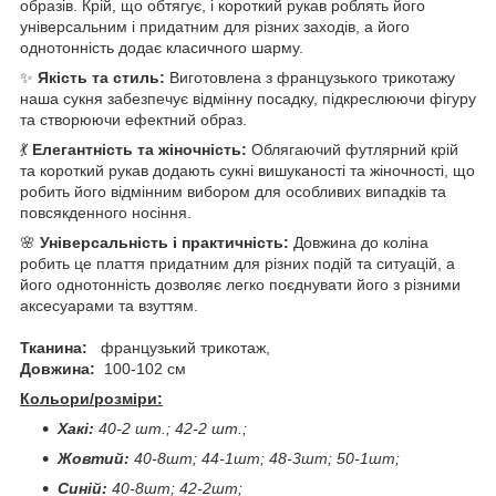
образів. Крій, що обтягує, і короткий рукав роблять його
універсальним і придатним для різних заходів, а його
однотонність додає класичного шарму.
✨
Якість та стиль:
Виготовлена з французького трикотажу
наша сукня забезпечує відмінну посадку, підкреслюючи фігуру
та створюючи ефектний образ.
💃
Елегантність та жіночність:
Облягаючий футлярний крій
та короткий рукав додають сукні вишуканості та жіночності, що
робить його відмінним вибором для особливих випадків та
повсякденного носіння.
🌸
Універсальність і практичність:
Довжина до коліна
робить це плаття придатним для різних подій та ситуацій, а
його однотонність дозволяє легко поєднувати його з різними
аксесуарами та взуттям.
Тканина:
французький трикотаж,
Довжина:
100-102 см
Кольори/розміри:
Хакі:
40-2 шт.; 42-2 шт.;
Жовтий:
40-8шт; 44-1шт; 48-3шт; 50-1шт;
Синій:
40-8шт; 42-2шт;