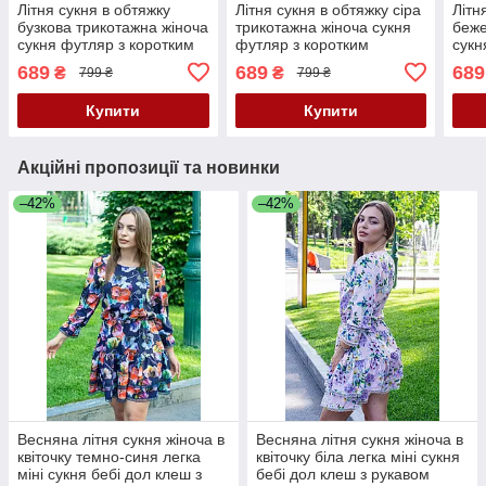
Літня сукня в обтяжку
Літня сукня в обтяжку сіра
Літн
бузкова трикотажна жіноча
трикотажна жіноча сукня
беже
сукня футляр з коротким
футляр з коротким
сукн
рукавом облягаюча сукня
рукавом облягаюча сукня
рука
689
689
689
₴
₴
799 ₴
799 ₴
до коліна
до коліна
до к
Купити
Купити
Акційні пропозиції та новинки
–42%
–42%
Весняна літня сукня жіноча в
Весняна літня сукня жіноча в
квіточку темно-синя легка
квіточку біла легка міні сукня
міні сукня бебі дол клеш з
бебі дол клеш з рукавом