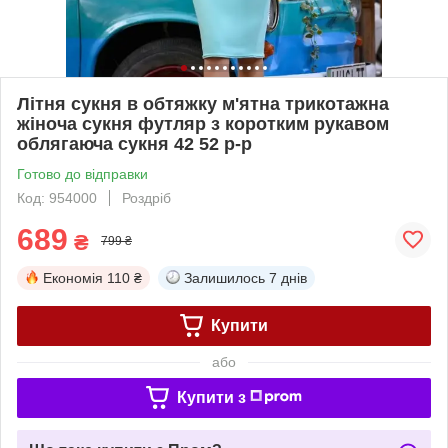
Літня сукня в обтяжку м'ятна трикотажна
жіноча сукня футляр з коротким рукавом
облягаюча сукня 42 52 р-р
Готово до відправки
Код: 954000
Роздріб
689
₴
799 ₴
Економія
110 ₴
Залишилось
7 днів
Купити
або
Купити з