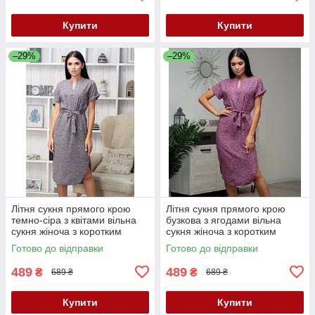
Купити
Купити
–29%
–29%
Літня сукня прямого крою
Літня сукня прямого крою
темно-сіра з квітами вільна
бузкова з ягодами вільна
сукня жіноча з коротким
сукня жіноча з коротким
рукавом сукня з поясом 40-
рукавом сукня з поясом 40-
Готово до відправки
Готово до відправки
42 розмір
42 розмір
489
489
₴
₴
689 ₴
689 ₴
Купити
Купити