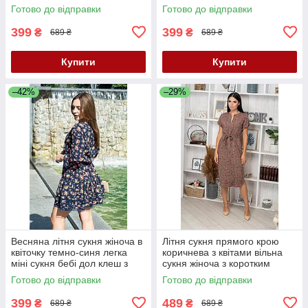
рукавом сукня 42-46
сукня літо 42-46
Готово до відправки
Готово до відправки
399
399
₴
₴
689 ₴
689 ₴
Купити
Купити
–42%
–29%
Весняна літня сукня жіноча в
Літня сукня прямого крою
квіточку темно-синя легка
коричнева з квітами вільна
міні сукня бебі дол клеш з
сукня жіноча з коротким
рукавом сукня 42-46
рукавом сукня з поясом 40-
Готово до відправки
Готово до відправки
42 розмір
399
489
₴
₴
689 ₴
689 ₴