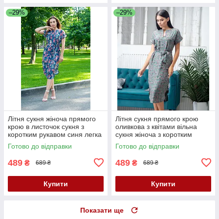
–29%
–29%
Літня сукня жіноча прямого
Літня сукня прямого крою
крою в листочок сукня з
оливкова з квітами вільна
коротким рукавом синя легка
сукня жіноча з коротким
літня сукня 40-42 44-46
рукавом сукня з поясом
Готово до відправки
Готово до відправки
489
489
₴
₴
689 ₴
689 ₴
Купити
Купити
Показати ще