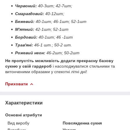
Червоний:
40-3шт; 42-7шт;
Смарагдовий:
40-12шт;
Бежевий:
40-1шт; 46-1шт; 52-1шт
М'ятний:
42-1шт; 52-1шт
Бордовий:
40-1шт; 46 -1шт
Трав'яні:
46-1 шт.; 50-2 шт.
Рожевий неон:
46-2шт; 50-2шт
Не пропустіть можливість додати прекрасну базову
сукню у свій гардероб
і насолоджуватися стильними та
витонченими образами у спекотні літні дні!
Приховати
Характеристики
Основні атрибути
Вид виробу
Повсякденна сукня
Виробник
Venera