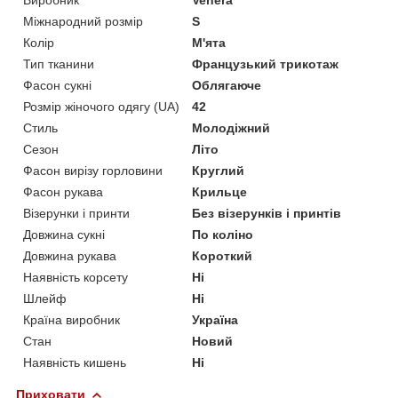
Міжнародний розмір
S
Колір
М'ята
Тип тканини
Французький трикотаж
Фасон сукні
Облягаюче
Розмір жіночого одягу (UA)
42
Стиль
Молодіжний
Сезон
Літо
Фасон вирізу горловини
Круглий
Фасон рукава
Крильце
Візерунки і принти
Без візерунків і принтів
Довжина сукні
По коліно
Довжина рукава
Короткий
Наявність корсету
Ні
Шлейф
Ні
Країна виробник
Україна
Стан
Новий
Наявність кишень
Ні
Приховати