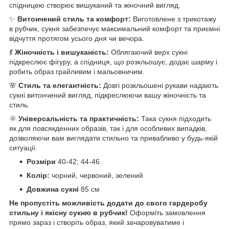
спідницею створює вишуканий та жіночний вигляд.
✨
Витончений стиль та комфорт:
Виготовлене з трикотажу
в рубчик, сукня забезпечує максимальний комфорт та приємні
відчуття протягом усього дня чи вечора.
💃
Жіночність і вишуканість:
Облягаючий верх сукні
підкреслює фігуру, а спідниця, що розкльошує, додає шарму і
робить образ грайливим і мальовничим.
🌸
Стиль та елегантність:
Довгі розкльошені рукави надають
сукні витончений вигляд, підкреслюючи вашу жіночність та
стиль.
🌞
Універсальність та практичність:
Така сукня підходить
як для повсякденних образів, так і для особливих випадків,
дозволяючи вам виглядати стильно та привабливо у будь-якій
ситуації.
Розміри
40-42; 44-46.
Колір:
чорний, червоний, зелений
Довжина сукні
85 см
Не пропустіть можливість додати до свого гардеробу
стильну і якісну сукню в рубчик!
Оформіть замовлення
прямо зараз і створіть образ, який зачаровуватиме і