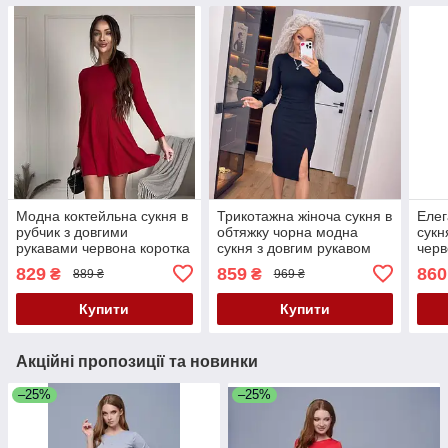
Модна коктейльна сукня в
Трикотажна жіноча сукня в
Елег
рубчик з довгими
обтяжку чорна модна
сукн
рукавами червона коротка
сукня з довгим рукавом
черв
сукня рубчик жіноча міні
сукня футляр приталена
рука
829
859
860
₴
₴
889 ₴
969 ₴
сукня
начо
50 5
Купити
Купити
Акційні пропозиції та новинки
–25%
–25%