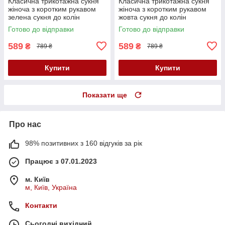
Класична трикотажна сукня
Класична трикотажна сукня
жіноча з коротким рукавом
жіноча з коротким рукавом
зелена сукня до колін
жовта сукня до колін
однотонна 40 42 розмір
однотонна 42 46 48 розмір
Готово до відправки
Готово до відправки
589
589
₴
₴
789 ₴
789 ₴
Купити
Купити
Показати ще
Про нас
98% позитивних з 160 відгуків за рік
Працює з 07.01.2023
м. Київ
м, Київ, Україна
Контакти
Сьогодні вихідний