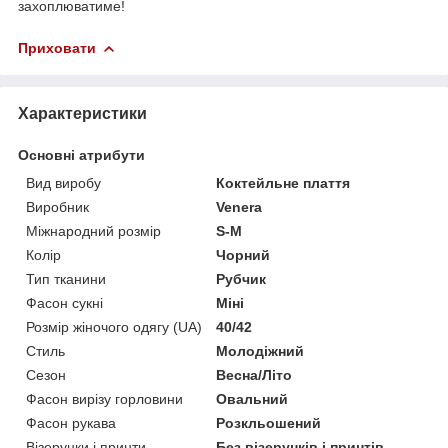
захоплюватиме!
Приховати
Характеристики
Основні атрибути
Вид виробу
Коктейльне плаття
Виробник
Venera
Міжнародний розмір
S-M
Колір
Чорний
Тип тканини
Рубчик
Фасон сукні
Міні
Розмір жіночого одягу (UA)
40/42
Стиль
Молодіжний
Сезон
Весна/Літо
Фасон вирізу горловини
Овальний
Фасон рукава
Розкльошений
Візерунки і принти
Без візерунків і принтів