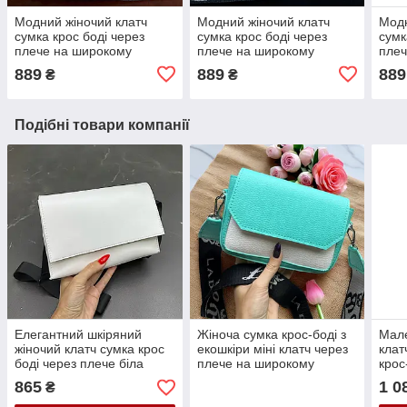
Модний жіночий клатч
Модний жіночий клатч
Модн
сумка крос боді через
сумка крос боді через
сумк
плече на широкому
плече на широкому
плеч
ремені беж/срібло міні
ремені м'ятно-біла міні
реме
889
889
889
₴
₴
сумка жіноча із екошкіри
сумка жіноча із екошкіри
сумк
Подібні товари компанії
Елегантний шкіряний
Жіноча сумка крос-боді з
Мале
жіночий клатч сумка крос
екошкіри міні клатч через
клат
боді через плече біла
плече на широкому
крос
маленька сумочка на
ремені колір м'ята/білий
плеч
865
1 0
₴
широкому ремені
екош