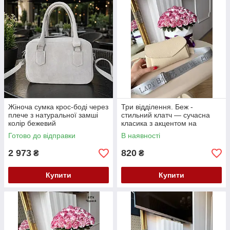
Жіноча сумка крос-боді через
Три відділення. Беж -
плече з натуральної замші
стильний клатч — сучасна
колір бежевий
класика з акцентом на
комфорт, стиль і практичність
Готово до відправки
В наявності
(0574)
2 973
820
₴
₴
Купити
Купити