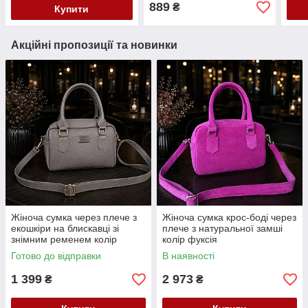
екошкіра
889
₴
Купити
Акційні пропозиції та новинки
Жіноча сумка через плече з
Жіноча сумка крос-боді через
екошкіри на блискавці зі
плече з натуральної замші
знімним ременем колір
колір фуксія
капучино
Готово до відправки
В наявності
1 399
2 973
₴
₴