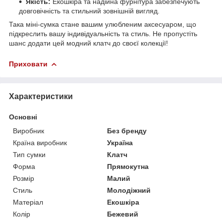
Якість:
Екошкіра та надійна фурнітура забезпечують
довговічність та стильний зовнішній вигляд.
Така міні-сумка стане вашим улюбленим аксесуаром, що
підкреслить вашу індивідуальність та стиль. Не пропустіть
шанс додати цей модний клатч до своєї колекції!
Приховати
Характеристики
Основні
Виробник
Без бренду
Країна виробник
Україна
Тип сумки
Клатч
Форма
Прямокутна
Розмір
Малий
Стиль
Молодіжний
Матеріал
Екошкіра
Колір
Бежевий