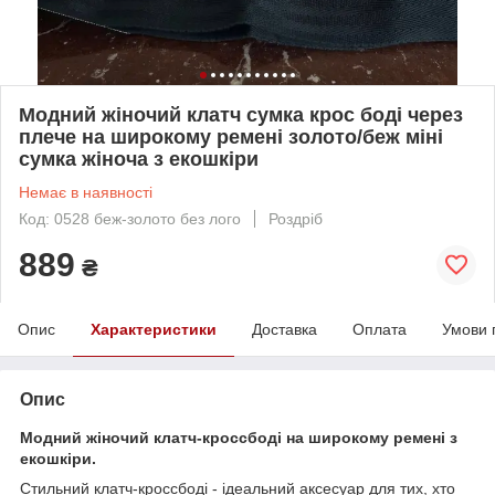
Модний жіночий клатч сумка крос боді через
плече на широкому ремені золото/беж міні
сумка жіноча з екошкіри
Немає в наявності
Код: 0528 беж-золото без лого
Роздріб
889
₴
Опис
Характеристики
Доставка
Оплата
Умови 
Опис
Модний жіночий клатч-кроссбоді на широкому ремені з
екошкіри.
Стильний клатч-кроссбоді - ідеальний аксесуар для тих, хто