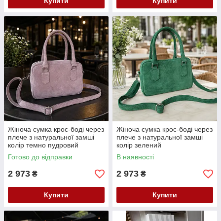
Купити
Купити
Жіноча сумка крос-боді через
Жіноча сумка крос-боді через
плече з натуральної замші
плече з натуральної замші
колір темно пудровий
колір зелений
Готово до відправки
В наявності
2 973
2 973
₴
₴
Купити
Купити