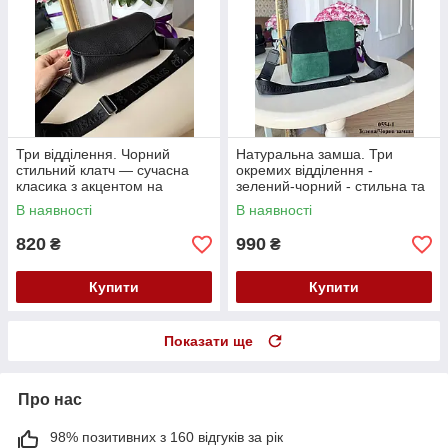
Три відділення. Чорний
Натуральна замша. Три
стильний клатч — сучасна
окремих відділення -
класика з акцентом на
зелений-чорний - стильна та
комфорт, стиль і практичність
елегантна сумочка (0554-1)
В наявності
В наявності
(0574)
820
990
₴
₴
Купити
Купити
Показати ще
Про нас
98% позитивних з 160 відгуків за рік