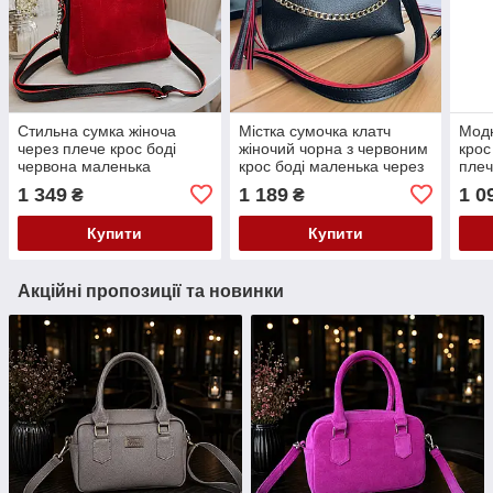
Стильна сумка жіноча
Містка сумочка клатч
Модн
через плече крос боді
жіночий чорна з червоним
крос
червона маленька
крос боді маленька через
плеч
сумочка замшева
плече 24х15х8 см
замш
1 349
1 189
1 0
₴
₴
24х20х10см
сумк
Купити
Купити
Акційні пропозиції та новинки