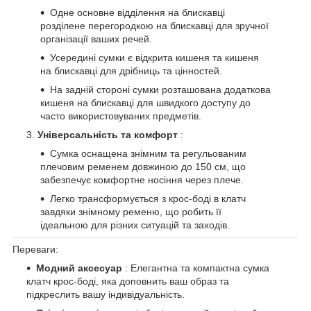
Одне основне відділення на блискавці
розділене перегородкою на блискавці для зручної
організації ваших речей.
Усередині сумки є відкрита кишеня та кишеня
на блискавці для дрібниць та цінностей.
На задній стороні сумки розташована додаткова
кишеня на блискавці для швидкого доступу до
часто використовуваних предметів.
Універсальність та комфорт
:
Сумка оснащена знімним та регульованим
плечовим ременем довжиною до 150 см, що
забезпечує комфортне носіння через плече.
Легко трансформується з крос-боді в клатч
завдяки знімному ременю, що робить її
ідеальною для різних ситуацій та заходів.
Переваги:
Модний аксесуар
: Елегантна та компактна сумка
клатч крос-боді, яка доповнить ваш образ та
підкреслить вашу індивідуальність.