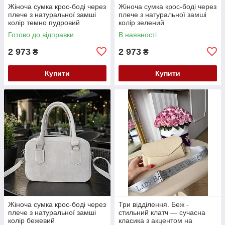
Жіноча сумка крос-боді через
Жіноча сумка крос-боді через
плече з натуральної замші
плече з натуральної замші
колір темно пудровий
колір зелений
Готово до відправки
В наявності
2 973
2 973
₴
₴
Купити
Купити
Жіноча сумка крос-боді через
Три відділення. Беж -
плече з натуральної замші
стильний клатч — сучасна
колір бежевий
класика з акцентом на