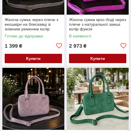
Жіноча сумка через плече з
Жіноча сумка крос-боді через
екошкіри на блискавці зі
плече з натуральної замші
знімним ременем колір
колір фуксія
капучино
Готово до відправки
В наявності
1 399
2 973
₴
₴
Купити
Купити