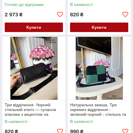
комфорт, стиль і практичність
Готово до відправки
В наявності
(0574)
2 973
820
₴
₴
Купити
Купити
Три відділення. Чорний
Натуральна замша. Три
стильний клатч — сучасна
окремих відділення -
класика з акцентом на
зелений-чорний - стильна та
комфорт, стиль і практичність
елегантна сумочка (0554-1)
В наявності
В наявності
(0574)
820
990
₴
₴