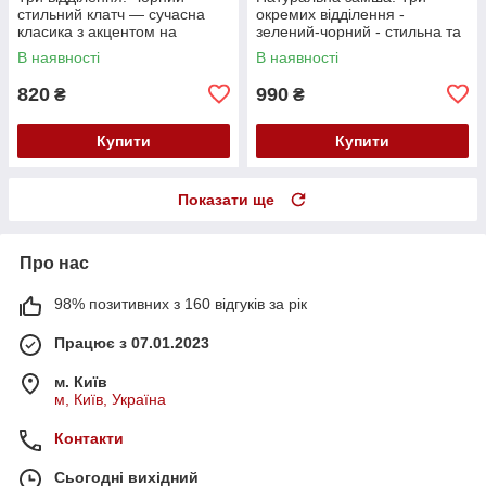
стильний клатч — сучасна
окремих відділення -
класика з акцентом на
зелений-чорний - стильна та
комфорт, стиль і практичність
елегантна сумочка (0554-1)
В наявності
В наявності
(0574)
820
990
₴
₴
Купити
Купити
Показати ще
Про нас
98% позитивних з 160 відгуків за рік
Працює з 07.01.2023
м. Київ
м, Київ, Україна
Контакти
Сьогодні вихідний