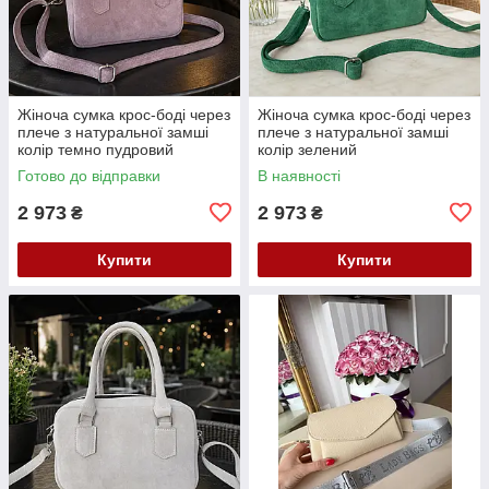
Жіноча сумка крос-боді через
Жіноча сумка крос-боді через
плече з натуральної замші
плече з натуральної замші
колір темно пудровий
колір зелений
Готово до відправки
В наявності
2 973
2 973
₴
₴
Купити
Купити