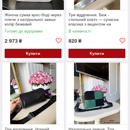
Жіноча сумка крос-боді через
Три відділення. Беж -
плече з натуральної замші
стильний клатч — сучасна
колір бежевий
класика з акцентом на
комфорт, стиль і практичність
Готово до відправки
В наявності
(0574)
2 973
820
₴
₴
Купити
Купити
Три відділення. Чорний
Натуральна замша. Три