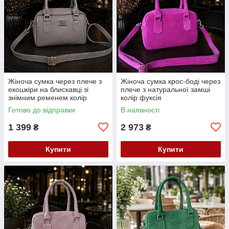
Жіноча сумка через плече з
Жіноча сумка крос-боді через
екошкіри на блискавці зі
плече з натуральної замші
знімним ременем колір
колір фуксія
капучино
Готово до відправки
В наявності
1 399
2 973
₴
₴
Купити
Купити