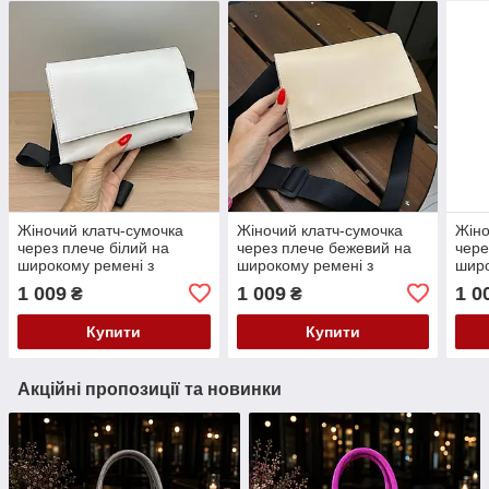
Жіночий клатч-сумочка
Жіночий клатч-сумочка
Жіно
через плече білий на
через плече бежевий на
чере
широкому ремені з
широкому ремені з
широ
екошкіри
екошкіри
екош
1 009
1 009
1 0
₴
₴
Купити
Купити
Акційні пропозиції та новинки