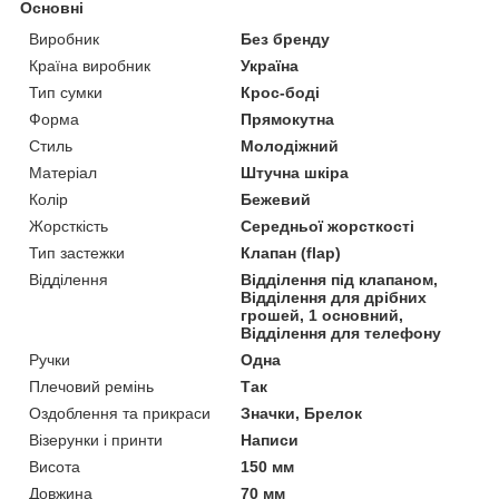
Основні
Виробник
Без бренду
Країна виробник
Україна
Тип сумки
Крос-боді
Форма
Прямокутна
Стиль
Молодіжний
Матеріал
Штучна шкіра
Колір
Бежевий
Жорсткість
Середньої жорсткості
Тип застежки
Клапан (flap)
Відділення
Відділення під клапаном,
Відділення для дрібних
грошей, 1 основний,
Відділення для телефону
Ручки
Одна
Плечовий ремінь
Так
Оздоблення та прикраси
Значки, Брелок
Візерунки і принти
Написи
Висота
150 мм
Довжина
70 мм