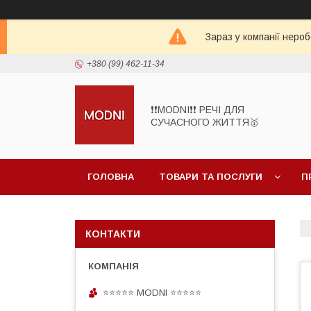
Зараз у компанії неро
+380 (99) 462-11-34
❗❗MODNI❗❗ РЕЧІ ДЛЯ
СУЧАСНОГО ЖИТТЯ🥇
ГОЛОВНА
ТОВАРИ ТА ПОСЛУГИ
П
КОНТАКТИ
⭐⭐⭐⭐⭐ MODNI ⭐⭐⭐⭐⭐