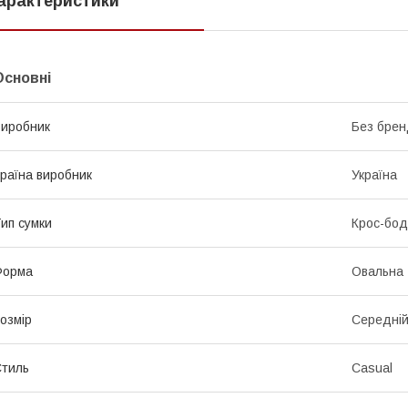
арактеристики
Основні
иробник
Без брен
раїна виробник
Україна
ип сумки
Крос-бод
Форма
Овальна
озмір
Середні
тиль
Casual