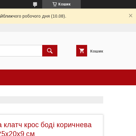
Кошик
айближчого робочого дня (10.08).
Кошик
 клатч крос боді коричнева
25х20х9 см