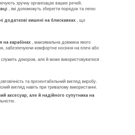
печують зручну організацію ваших речей.
вці
, які допоможуть зберегти порядок та легко
ні додаткові кишені на блискавках
, що
 на карабінах
, максимальна довжина якого
ння, забезпечуючи комфортне носіння на плечі або
и служить декором, але й може використовуватися
овговічність та презентабельний вигляд виробу.
існий вигляд навіть при тривалому використанні.
й аксесуар, але й надійного супутника на
льністю.