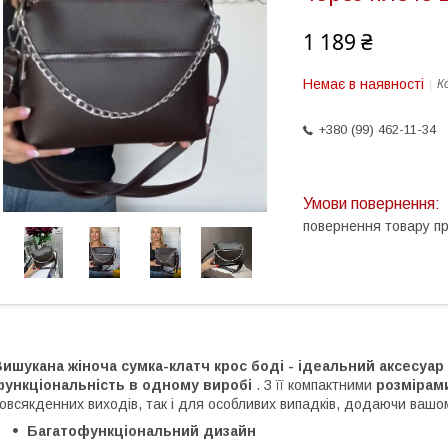
1 189 ₴
Немає в наявності
К
+380 (99) 462-11-34
повернення товару п
ишукана жіноча сумка-клатч крос боді - ідеальний аксесуар 
функціональність в одному виробі
. З її компактними
розмірами
овсякденних виходів, так і для особливих випадків, додаючи вашом
Багатофункціональний дизайн