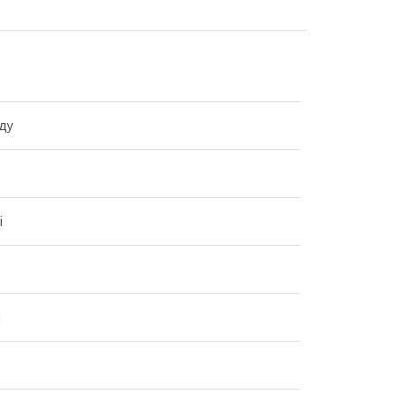
ду
і
й