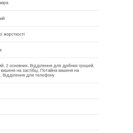
кіра
вий
ї жорсткості
а
ий, 2 основних, Відділення для дрібних грошей,
 кишеня на застібці, Потайна кишеня на
і, Відділення для телефону