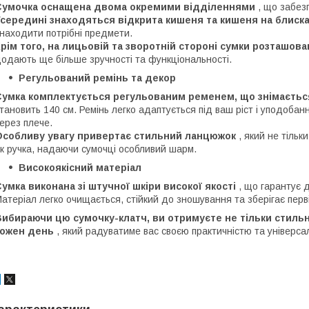
Сумочка оснащена двома окремими відділеннями
, що забез
середині знаходяться відкрита кишеня та кишеня на блиска
находити потрібні предмети.
рім того, на лицьовій та зворотній стороні сумки розташова
одають ще більше зручності та функціональності.
Регульований ремінь та декор
Сумка комплектується регульованим ременем, що знімається
тановить 140 см. Ремінь легко адаптується під ваш ріст і уподоба
ерез плече.
Особливу увагу привертає стильний ланцюжок
, який не тільк
к ручка, надаючи сумочці особливий шарм.
Високоякісний матеріал
умка виконана зі штучної шкіри високої якості
, що гарантує д
атеріал легко очищається, стійкий до зношування та зберігає перв
ибираючи цю сумочку-клатч, ви отримуєте не тільки стильни
кожен день
, який радуватиме вас своєю практичністю та універса