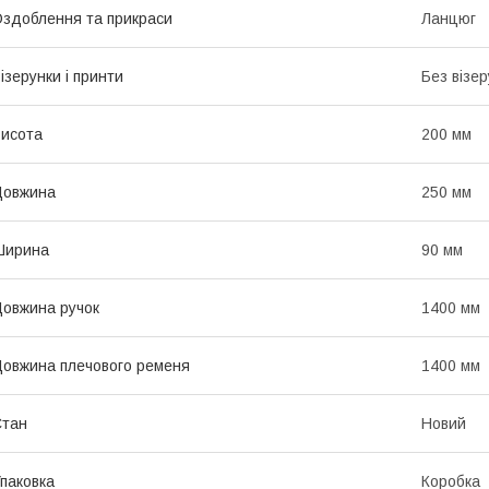
здоблення та прикраси
Ланцюг
ізерунки і принти
Без візер
исота
200 мм
Довжина
250 мм
Ширина
90 мм
овжина ручок
1400 мм
овжина плечового ременя
1400 мм
Стан
Новий
паковка
Коробка