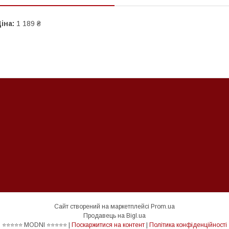
іна:
1 189 ₴
Сайт створений на маркетплейсі
Prom.ua
Продавець на Bigl.ua
⭐⭐⭐⭐⭐ MODNI ⭐⭐⭐⭐⭐ |
Поскаржитися на контент
|
Політика конфіденційності