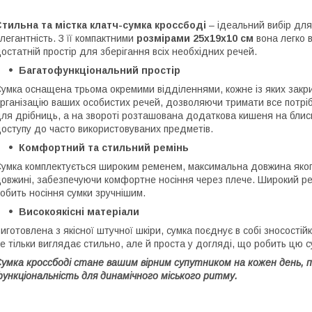
тильна та містка клатч-сумка кроссбоді
– ідеальний вибір для 
легантність. З її компактними
розмірами 25х19х10 см
вона легко 
остатній простір для зберігання всіх необхідних речей.
Багатофункціональний простір
умка оснащена трьома окремими відділеннями, кожне із яких закри
рганізацію ваших особистих речей, дозволяючи тримати все потріб
ля дрібниць, а на звороті розташована додаткова кишеня на блис
оступу до часто використовуваних предметів.
Комфортний та стильний ремінь
умка комплектується широким ременем, максимальна довжина якого
овжині, забезпечуючи комфортне носіння через плече. Широкий рем
обить носіння сумки зручнішим.
Високоякісні матеріали
иготовлена ​​з якісної штучної шкіри, сумка поєднує в собі зносості
е тільки виглядає стильно, але й проста у догляді, що робить цю 
умка кроссбоді стане вашим вірним супутником на кожен день, 
ункціональність для динамічного міського ритму.