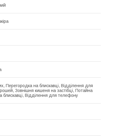
ний
кіра
а
их, Перегородка на блискавці, Відділення для
грошей, Зовнішня кишеня на застібці, Потайна
а блискавці, Відділення для телефону