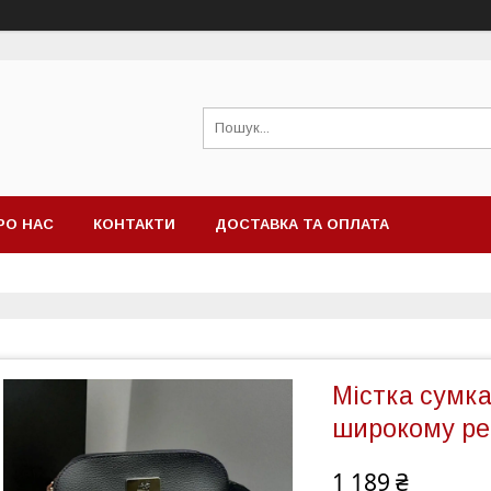
РО НАС
КОНТАКТИ
ДОСТАВКА ТА ОПЛАТА
Містка сумка
широкому ре
1 189 ₴