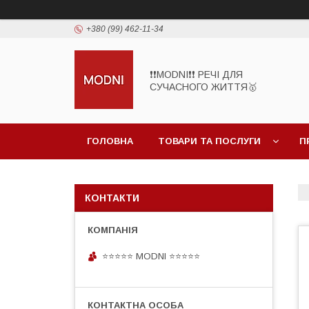
+380 (99) 462-11-34
❗❗MODNI❗❗ РЕЧІ ДЛЯ
СУЧАСНОГО ЖИТТЯ🥇
ГОЛОВНА
ТОВАРИ ТА ПОСЛУГИ
П
КОНТАКТИ
⭐⭐⭐⭐⭐ MODNI ⭐⭐⭐⭐⭐