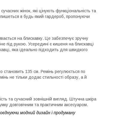
сучасних жінок, які цінують функціональність та
впишеться в будь-який гардероб, пропонуючи
вається на блискавку. Це забезпечує зручну
не під рукою. Усередині є кишеня на блискавці
кавці, яка ідеально підходить для швидкого
 становить 135 см. Ремінь регулюється по
інь не тільки додає стильності образу, а й
йкість та сучасний зовнішній вигляд. Штучна шкіра
сумку довговічним та практичним аксесуаром.
поєднуючи модний дизайн і продуману