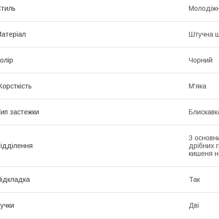
тиль
Молодіж
атеріал
Штучна ш
олір
Чорний
орсткість
М'яка
ип застежки
Блискавк
3 основн
ідділення
дрібних 
кишеня н
ідкладка
Так
учки
Дві