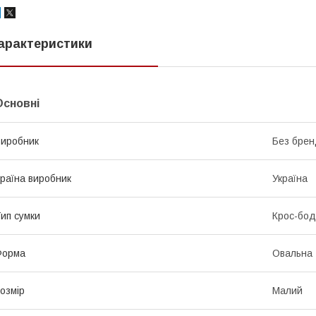
арактеристики
Основні
иробник
Без брен
раїна виробник
Україна
ип сумки
Крос-бод
Форма
Овальна
озмір
Малий