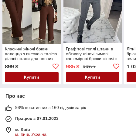
Класичні жіночі брюки
Графітові теплі штани в
Літн
палаццо з високою талією
обтяжку жіночі зимові
брюк
ділові штани для повних
кашемірові брюки жіночі з
вели
жінок із костюмки
високою посадкою
трик
899
985
1 0
₴
₴
1 189 ₴
великого розміру
двон
Купити
Купити
Про нас
98% позитивних з 160 відгуків за рік
Працює з 07.01.2023
м. Київ
м, Київ, Україна