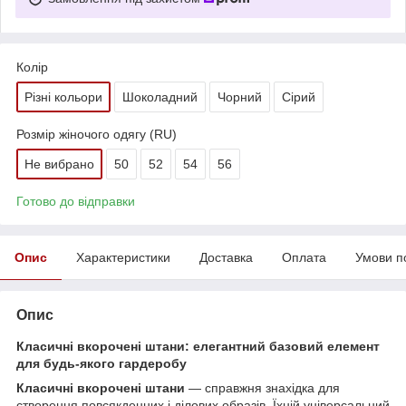
Колір
Різні кольори
Шоколадний
Чорний
Сірий
Розмір жіночого одягу (RU)
Не вибрано
50
52
54
56
Готово до відправки
Опис
Характеристики
Доставка
Оплата
Умови п
Опис
Класичні вкорочені штани: елегантний базовий елемент
для будь-якого гардеробу
Класичні вкорочені штани
— справжня знахідка для
створення повсякденних і ділових образів. Їхній універсальний