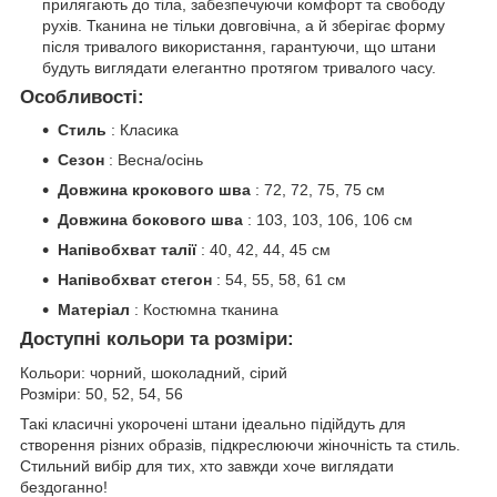
прилягають до тіла, забезпечуючи комфорт та свободу
рухів. Тканина не тільки довговічна, а й зберігає форму
після тривалого використання, гарантуючи, що штани
будуть виглядати елегантно протягом тривалого часу.
Особливості:
Стиль
: Класика
Сезон
: Весна/осінь
Довжина крокового шва
: 72, 72, 75, 75 см
Довжина бокового шва
: 103, 103, 106, 106 см
Напівобхват талії
: 40, 42, 44, 45 см
Напівобхват стегон
: 54, 55, 58, 61 см
Матеріал
: Костюмна тканина
Доступні кольори та розміри:
Кольори: чорний, шоколадний, сірий
Розміри: 50, 52, 54, 56
Такі класичні укорочені штани ідеально підійдуть для
створення різних образів, підкреслюючи жіночність та стиль.
Стильний вибір для тих, хто завжди хоче виглядати
бездоганно!