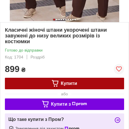
Класичні жіночі штани укорочені штани
завужені до низу великих розмірів із
костюмки
Готово до відправки
Код: 1704
Роздріб
899
₴
Купити
або
Купити з
Що таке купити з Пром?
Замовлення під захистом