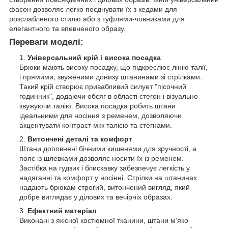
фасон дозволяє легко поєднувати їх з кедами для
розслабленого стилю або з туфлями-човниками для
елегантного та впевненого образу.
Переваги моделі:
Універсальний крій і висока посадка
Брюки мають високу посадку, що підкреслює лінію талії,
і прямими, звуженими донизу штанинами зі стрілками.
Такий крій створює привабливий силует "пісочний
годинник", додаючи обсяг в області стегон і візуально
звужуючи талію. Висока посадка робить штани
ідеальними для носіння з ременем, дозволяючи
акцентувати контраст між талією та стегнами.
Витончені деталі та комфорт
Штани доповнені бічними кишенями для зручності, а
пояс із шлевками дозволяє носити їх із ременем.
Застібка на гудзик і блискавку забезпечує легкість у
надяганні та комфорт у носінні. Стрілки на штанинах
надають брюкам строгий, витончений вигляд, який
добре виглядає у ділових та вечірніх образах.
Ефектний матеріал
Виконані з якісної костюмної тканини, штани м'яко