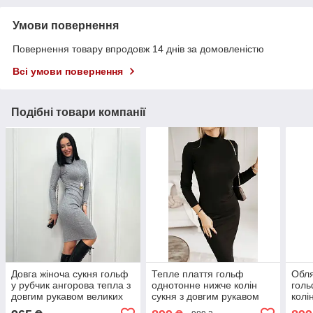
Умови повернення
Повернення товару впродовж 14 днів за домовленістю
Всі умови повернення
Подібні товари компанії
Довга жіноча сукня гольф
Тепле плаття гольф
Обля
у рубчик ангорова тепла з
однотонне нижче колін
голь
довгим рукавом великих
сукня з довгим рукавом
колі
розмірів
великого розміру сукня
рука