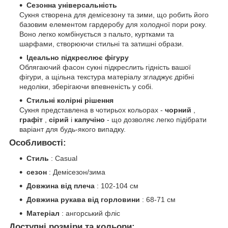
Сезонна універсальність
Сукня створена для демісезону та зими, що робить його
базовим елементом гардеробу для холодної пори року.
Воно легко комбінується з пальто, куртками та
шарфами, створюючи стильні та затишні образи.
Ідеально підкреслює фігуру
Облягаючий фасон сукні підкреслить гідність вашої
фігури, а щільна текстура матеріалу згладжує дрібні
недоліки, зберігаючи впевненість у собі.
Стильні колірні рішення
Сукня представлена ​​в чотирьох кольорах -
чорний
,
графіт
,
сірий
і
капучіно
- що дозволяє легко підібрати
варіант для будь-якого випадку.
Особливості:
Стиль
: Casual
сезон
: Демісезон/зима
Довжина від плеча
: 102-104 см
Довжина рукава від горловини
: 68-71 см
Матеріал
: ангорський фліс
Доступні розміри та кольори: