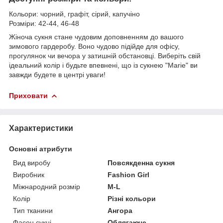
Кольори: чорний, графіт, сірий, капучіно
Розміри: 42-44, 46-48
Жіноча сукня стане чудовим доповненням до вашого
зимового гардеробу. Воно чудово підійде для офісу,
прогулянок чи вечора у затишній обстановці. Виберіть свій
ідеальний колір і будьте впевнені, що із сукнею "Marie" ви
завжди будете в центрі уваги!
Приховати
Характеристики
Основні атрибути
Вид виробу
Повсякденна сукня
Виробник
Fashion Girl
Міжнародний розмір
M-L
Колір
Різні кольори
Тип тканини
Ангора
Фасон сукні
Облягаюче