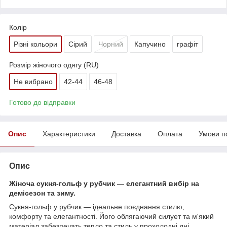
Колір
Різні кольори
Сірий
Чорний
Капучино
графіт
Розмір жіночого одягу (RU)
Не вибрано
42-44
46-48
Готово до відправки
Опис
Характеристики
Доставка
Оплата
Умови п
Опис
Жіноча сукня-гольф у рубчик — елегантний вибір на
демісезон та зиму.
Сукня-гольф у рубчик — ідеальне поєднання стилю,
комфорту та елегантності. Його облягаючий силует та м'який
матеріал забезпечать тепло та стиль у прохолодні дні,