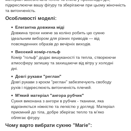
підкреслюючи вашу фігуру та зберігаючи при цьому жіночність
та витонченість.
Особливості моделі:
Елегантна довжина міді
Довжина трохи нижче за коліно робить цю сукню
ідеальним вибором для різних приводів — від
повсякденних образів до вечірніх виходів.
Високий комір-гольф
Комір "гольф" додає вишуканості та тепла, створюючи
атмосферу затишку та захищаючи від вітру у холодні
дні.
Довгі рукави "реглан"
Довгі рукави з кроєм "реглан" забезпечують свободу
рухів і підкреслюють витонченість плечей.
М'який матеріал "ангора рубчик"
Сукня виконана з ангори в рубчик - тканини, яка
відрізняється ніжністю та легкістю у догляді. Матеріал
приємний до тіла, добре зберігає тепло та м'яко
облягає фігуру.
Чому варто вибрати сукню "Marie":