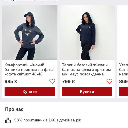
Комфортний жіночий
Теплий базовий жіночий
Утеп
батник з принтом на флісі
батник на флісі з принтом
батн
кофта світшот 48-48
мікі маус повсякденна
напи
графіт і темно-зелена
утеплена кофта
з до
985
799
869
₴
₴
Купити
Купити
Про нас
98% позитивних з 160 відгуків за рік