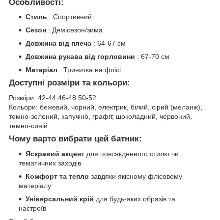
Особливості:
Стиль
: Спортивний
Сезон
: Демісезон/зима
Довжина від плеча
: 64-67 см
Довжина рукава від горловини
: 67-70 см
Матеріал
: Тринитка на флісі
Доступні розміри та кольори:
Розміри: 42-44 46-48 50-52
Кольори: бежевий, чорний, електрик, білий, сірий (меланж),
темно-зелений, капучіно, графіт, шоколадний, червоний,
темно-синій
Чому варто вибрати цей батник:
Яскравий акцент
для повсякденного стилю чи
тематичних заходів
Комфорт та тепло
завдяки якісному флісовому
матеріалу
Універсальний крій
для будь-яких образів та
настроїв