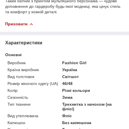
Такий батник з принтом мультяшного персонажа — чудове
доповнення до гардеробу будь-якої модниці, яка цінує стиль
та комфорт у кожній деталі.
Приховати
Характеристики
Основні
Виробник
Fashion Girl
Країна виробник
Україна
Вид толстовок
Світшот
Розмір жіночого одягу (UA)
46/48
Колір
Різні кольори
Сезонність
Зима
Тип тканини
Трехнитка з начосом (на
флісі)
Вид утеплювача
Фліс
Капюшон
Без капюшона