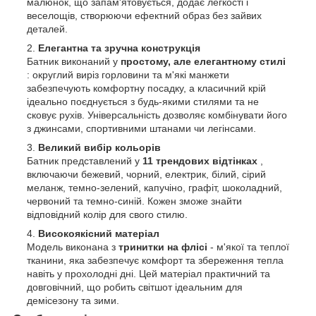
малюнок, що запам'ятовується, додає легкості і
веселощів, створюючи ефектний образ без зайвих
деталей.
Елегантна та зручна конструкція
Батник виконаний у
простому, але елегантному стилі
: округлий виріз горловини та м'які манжети
забезпечують комфортну посадку, а класичний крій
ідеально поєднується з будь-якими стилями та не
сковує рухів. Універсальність дозволяє комбінувати його
з джинсами, спортивними штанами чи легінсами.
Великий вибір кольорів
Батник представлений у
11 трендових відтінках
,
включаючи бежевий, чорний, електрик, білий, сірий
меланж, темно-зелений, капучіно, графіт, шоколадний,
червоний та темно-синій. Кожен зможе знайти
відповідний колір для свого стилю.
Високоякісний матеріал
Модель виконана з
тринитки на флісі
- м'якої та теплої
тканини, яка забезпечує комфорт та збереження тепла
навіть у прохолодні дні. Цей матеріал практичний та
довговічний, що робить світшот ідеальним для
демісезону та зими.