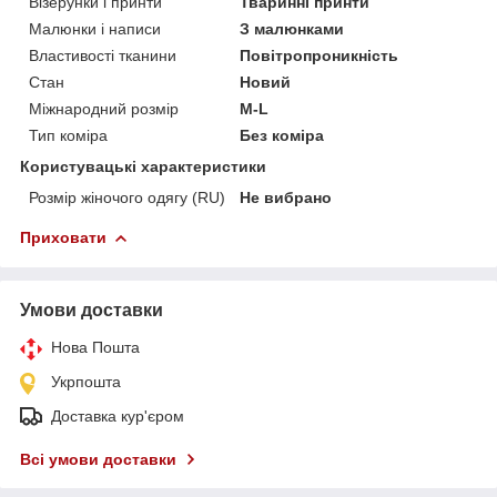
Візерунки і принти
Тваринні принти
Малюнки і написи
З малюнками
Властивості тканини
Повітропроникність
Стан
Новий
Міжнародний розмір
M-L
Тип коміра
Без коміра
Користувацькі характеристики
Розмір жіночого одягу (RU)
Не вибрано
Приховати
Умови доставки
Нова Пошта
Укрпошта
Доставка кур'єром
Всі умови доставки