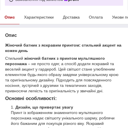
Опис
Характеристики
Доставка
Оплата
Умови п
Опис
Жіночий батник з яскравим принтом: стильний акцент на
кожен день
Стильний
жіночий батник з принтом мультяшного
персонажа
– не просто одяг, а спосіб додати яскравий та
веселий акцент у гардероб. Цей світшот стане улюбленим
елементом будь-якого образу завдяки універсальному крою
та оригінальному дизайну. Підходить для повсякденного
носіння, зустрічей з друзями та тематичних заходів,
привносячи легкість та оригінальність у звичайні дні.
Основні особливості:
Дизайн, що привертає увагу
Принт із зображенням знаменитого мультяшного
персонажа надає світшоту унікального шарму, роблячи
його бажаним для покупців різного віку. Яскравий