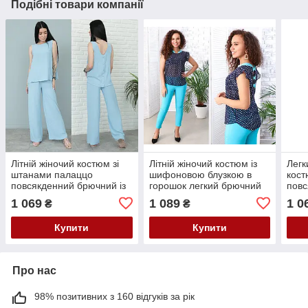
Подібні товари компанії
Літній жіночий костюм зі
Літній жіночий костюм із
Легк
штанами палаццо
шифоновою блузкою в
кост
повсякденний брючний із
горошок легкий брючний
повс
легкої тканини
костюмчик
кост
1 069
1 089
1 0
₴
₴
Купити
Купити
Про нас
98% позитивних з 160 відгуків за рік