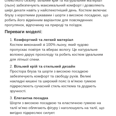
спекотного сезону. Вільний крій та натуральний матеріал
(льон) забезпечують максимальний комфорт і дозволяють
шкірі дихати навіть у найспекотніший день. Костюм включає
блузу з короткими рукавами і шорти з високою посадкою, що
робить його відмінним варіантом для повсякденних
прогулянок, відпочинку на природі та поїздок.
Переваги моделі:
Комфортний та легкий матеріал
Костюм виконаний зі 100% льону, який чудово
пропускає повітря та вбирає вологу. Це натуральне
волокно дарує прохолоду та робить костюм ідеальним
для літньої спеки.
Вільний крій та стильний дизайн
Простора блуза та шорти з високою посадкою
забезпечують комфорт та свободу рухів. Великі
накладні кишені та широкий пояс із м'якою гумкою
підкреслюють сучасний стиль костюма та додають
зручності.
Елегантна посадка
Шорти з високою посадкою та еластичною гумкою на
талії м'яко облягають фігуру і наголошують на талії, що
вигідно підкреслює силует.