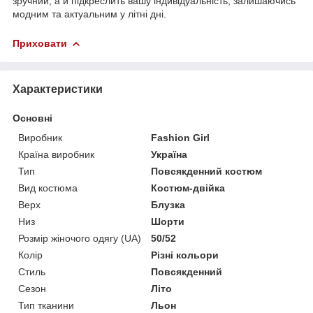
зручний, а й підкреслить вашу індивідуальність, залишаючись
модним та актуальним у літні дні.
Приховати
Характеристики
Основні
Виробник
Fashion Girl
Країна виробник
Україна
Тип
Повсякденний костюм
Вид костюма
Костюм-двійка
Верх
Блузка
Низ
Шорти
Розмір жіночого одягу (UA)
50/52
Колір
Різні кольори
Стиль
Повсякденний
Сезон
Літо
Тип тканини
Льон