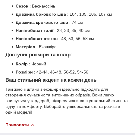
Сезон
: Весна/осінь
Довжина бокового шва
: 104, 105, 106, 107 см
Довжина крокового шва
: 74 см
Напівобхват талії
: 28, 33, 35, 40 см
Напівобхват стегон
: 48, 53, 56, 58 см
Матеріал
: Екошкіра
Доступні розміри та колір:
Колір
: Чорний
Розміри
: 42-44, 46-48, 50-52, 54-56
Ваш стильний акцент на кожен день
Такі жіночі штани з екошкіри ідеально підходять для
створення сучасних та витончених образів. Вони легко
впишуться у гардероб, підкресливши ваш унікальний стиль та
відчуття комфорту. Вибирайте універсальність та розкіш в
одній моделі!
Приховати