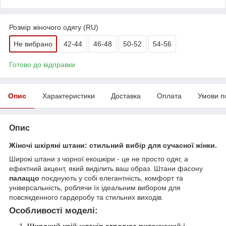
Розмір жіночого одягу (RU)
Не вибрано
42-44
46-48
50-52
54-56
Готово до відправки
Опис
Характеристики
Доставка
Оплата
Умови п
Опис
Жіночі шкіряні штани: стильний вибір для сучасної жінки.
Широкі штани з чорної екошкіри - це не просто одяг, а
ефектний акцент, який виділить ваш образ. Штани фасону
палаццо
поєднують у собі елегантність, комфорт та
універсальність, роблячи їх ідеальним вибором для
повсякденного гардеробу та стильних виходів.
Особливості моделі:
Широкий крій штанів створює витончений і