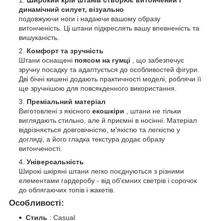
динамічний силует, візуально
подовжуючи ноги і надаючи вашому образу
витонченість. Ці штани підкреслять вашу впевненість та
вишуканість.
Комфорт та зручність
Штани оснащені
поясом на гумці
, що забезпечує
зручну посадку та адаптується до особливостей фігури.
Дві бічні кишені додають практичності моделі, роблячи її
ще зручнішою для повсякденного використання.
Преміальний матеріал
Виготовлені з якісного
екошкіри
, штани не тільки
виглядають стильно, але й приємні в носінні. Матеріал
відрізняється довговічністю, м'якістю та легкістю у
догляді, а його гладка текстура додає образу
витонченості.
Універсальність
Широкі шкіряні штани легко поєднуються з різними
елементами гардеробу - від об'ємних светрів і сорочок
до облягаючих топів і жакетів.
Особливості:
Стиль
: Casual