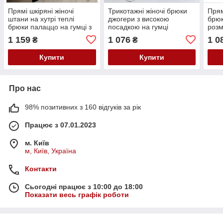
Прямі шкіряні жіночі
Трикотажні жіночі брюки
Прям
штани на хутрі теплі
джогери з високою
брюк
брюки палаццо на гумці з
посадкою на гумці
розм
екошкіри
великих розмірів
зави
1 159
1 076
1 0
₴
₴
повсякденні штани 48-66
Купити
Купити
Про нас
98% позитивних з 160 відгуків за рік
Працює з 07.01.2023
м. Київ
м, Київ, Україна
Контакти
Сьогодні працює з 10:00 до 18:00
Показати весь графік роботи