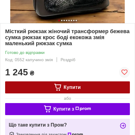
Місткий рюкзак жіночий трансформер бежева
сумка рюкзак крос боді екокожа змія
маленький рюкзак сумка
Готово до відправки
Код: 0552 капучино змія
Роздріб
1 245
₴
Купити
або
Купити з
Що таке купити з Пром?
Замовлення під захистом