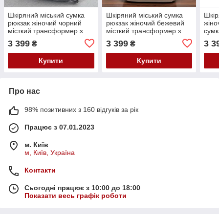
Шкіряний міський сумка
Шкіряний міський сумка
Шкір
рюкзак жіночий чорний
рюкзак жіночий бежевий
жіно
місткий трансформер з
місткий трансформер з
сумк
натуральної шкіри
натуральної шкіри
тра
3 399
3 399
3 3
₴
₴
нату
Купити
Купити
Про нас
98% позитивних з 160 відгуків за рік
Працює з 07.01.2023
м. Київ
м, Київ, Україна
Контакти
Сьогодні працює з 10:00 до 18:00
Показати весь графік роботи