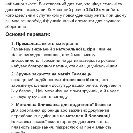
найвищої якості. Він створений для тих, хто цінує стильні та
довговічні аксесуари. Компактний розмір
12х10 см
робить
його ідеальним супутником у повсякденному житті, при цьому
він має всі необхідні функціональні елементи для зручного
зберігання.
Основні переваги:
Преміальна якість матеріалів
Гаманець виконаний з
натуральної шкіри
, яка не
тільки виглядає розкішно, але й має високу
зносостійкість. Приємний на дотик матеріал з роками
набуває благородної патини, стаючи ще унікальнішим.
Зручне закриття на магніт Гаманець
оснащений надійною
магнітною застібкою
, яка
забезпечує швидкий доступ до ваших речей, зберігаючи
їх у безпеці. Цей механізм не тільки зручний, а й надає
аксесуару сучасного вигляду.
Металева блискавка для додаткової безпеки
Для зберігання дрібниць або важливих документів
передбачено відділення на
металевій блискавці
.
Блискавка високої якості гарантує довговічність та
плавність закривання, підкреслюючи преміальність
виробу.