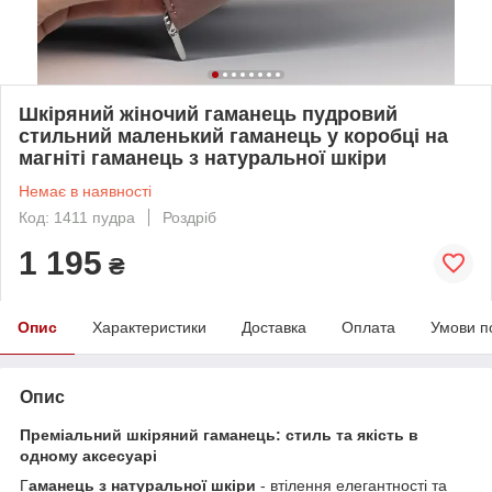
Шкіряний жіночий гаманець пудровий
стильний маленький гаманець у коробці на
магніті гаманець з натуральної шкіри
Немає в наявності
Код: 1411 пудра
Роздріб
1 195
₴
Опис
Характеристики
Доставка
Оплата
Умови п
Опис
Преміальний шкіряний гаманець: стиль та якість в
одному аксесуарі
Г
аманець з натуральної шкіри
- втілення елегантності та