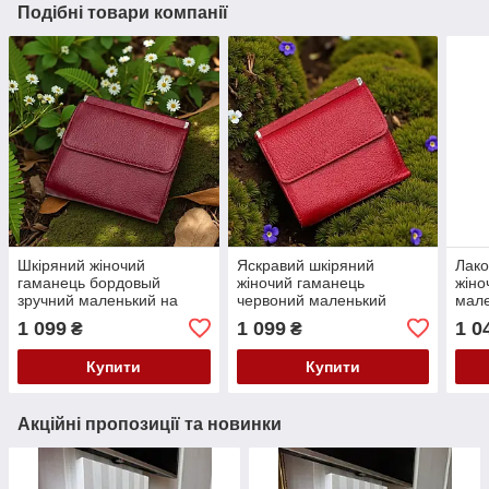
Подібні товари компанії
Шкіряний жіночий
Яскравий шкіряний
Лако
гаманець бордовый
жіночий гаманець
жіно
зручний маленький на
червоний маленький
мале
магніті в коробці
гаманець у коробці на
магн
1 099
1 099
1 0
₴
₴
натуральна шкіра
магніті гаманець з
нату
натуральної шкіри
Купити
Купити
Акційні пропозиції та новинки