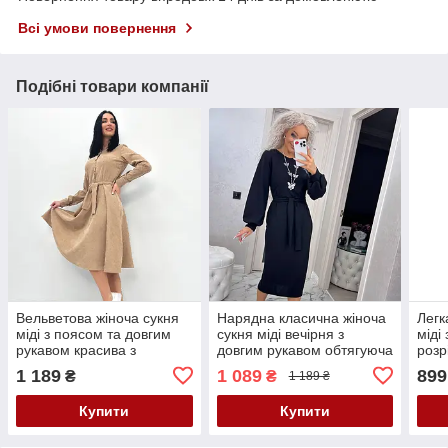
Всі умови повернення
Подібні товари компанії
Вельветова жіноча сукня
Нарядна класична жіноча
Легк
міді з поясом та довгим
сукня міді вечірня з
міді
рукавом красива з
довгим рукавом обтягуюча
розр
широкою спідницею
чорна сукня з поясом
повн
1 189
1 089
899
₴
₴
1 189 ₴
Купити
Купити