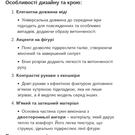
Особливості дизайну та крою:
Елегантна довжина міді
Універсальна довжина до середини ікри
підходить для повсякденних та особливих
випадків, додаючи образу витонченості.
Акценти на фігурі
Пояс дозволяє підкреслити талію, створюючи
жіночний та завершений силует.
Бічні розрізи додають легкості та витонченості
руху.
Контрастні рукави з екошкіри
Довгі рукави з ефектною фактурою доповнені
м'якою хутряною підкладкою, яка не лише
зігріває, а й виділяє модель серед інших.
М'який та затишний матеріал
Основна частина сукні виконана з
двосторонньої ангори
– матеріалу, який дарує
тепло та комфорт. Його легка текстура, що
струмує, ідеально підкреслює лінії фігури.