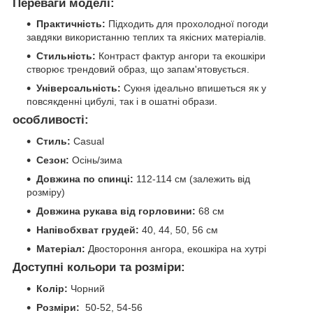
Переваги моделі:
Практичність:
Підходить для прохолодної погоди
завдяки використанню теплих та якісних матеріалів.
Стильність:
Контраст фактур ангори та екошкіри
створює трендовий образ, що запам'ятовується.
Універсальність:
Сукня ідеально впишеться як у
повсякденні цибулі, так і в ошатні образи.
особливості:
Стиль:
Casual
Сезон:
Осінь/зима
Довжина по спинці:
112-114 см (залежить від
розміру)
Довжина рукава від горловини:
68 см
Напівобхват грудей:
40, 44, 50, 56 см
Матеріал:
Двостороння ангора, екошкіра на хутрі
Доступні кольори та розміри:
Колір:
Чорний
Розміри:
50-52, 54-56