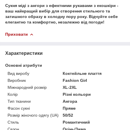
Сукня міді з ангори з ефектними рукавами з екошкіри -
ваш найкращий вибір для створення стильного та
затишного образу в холодну пору року. Відчуйте себе
елегантно та комфортно, незалежно від погоди!
Приховати
Характеристики
Основні атрибути
Вид виробу
Коктейльне плаття
Виробник
Fashion Girl
Міжнародний розмір
XL-2XL
Колір
Різні кольори
Тип тканини
Ангора
Фасон сукні
Пряме
Розмір жіночого одягу (UA)
50/52
Стиль
Романтичний
Сезон
Осінь/Зима