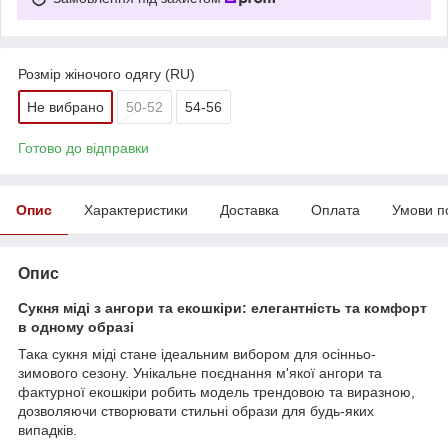
Розмір жіночого одягу (RU)
Не вибрано
50-52
54-56
Готово до відправки
Опис
Характеристики
Доставка
Оплата
Умови п
Опис
Сукня міді з ангори та екошкіри: елегантність та комфорт
в одному образі
Така сукня міді стане ідеальним вибором для осінньо-
зимового сезону. Унікальне поєднання м'якої ангори та
фактурної екошкіри робить модель трендовою та виразною,
дозволяючи створювати стильні образи для будь-яких
випадків.