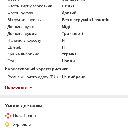
Фасон вирізу горловини
Стійка
Фасон рукава
Довгий
Візерунки і принти
Без візерунків і принтів
Довжина сукні
Міді
Довжина рукава
Три чверті
Наявність корсету
Ні
Шлейф
Ні
Країна виробник
Україна
Стан
Новий
Користувацькі характеристики
Розмір жіночого одягу (RU)
Не вибрано
Приховати
Умови доставки
Нова Пошта
Укрпошта