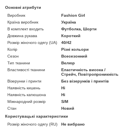
Основні атрибути
Виробник
Fashion Girl
Країна виробник
Україна
В комплект входить
Футболка, Шорти
Довжина рукава
Короткий
Розмір жіночого одягу (UA)
40/42
Колір
Різні кольори
Сезон
Всесезонний
Тип тканини
Велюр
Властивості тканини
Еластичність висока /
Стрейч, Повітропроникність
Візерунки і принти
Без візерунків і принтів
Наявність кишень
Ні
Наявність капюшона
Ні
Міжнародний розмір
S/M
Стан
Новий
Користувацькі характеристики
Розмір жіночого одягу (RU)
Не вибрано