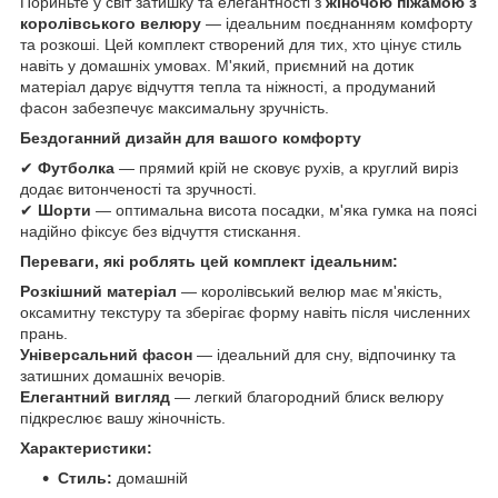
Пориньте у світ затишку та елегантності з
жіночою піжамою з
королівського велюру
— ідеальним поєднанням комфорту
та розкоші. Цей комплект створений для тих, хто цінує стиль
навіть у домашніх умовах. М'який, приємний на дотик
матеріал дарує відчуття тепла та ніжності, а продуманий
фасон забезпечує максимальну зручність.
Бездоганний дизайн для вашого комфорту
✔
Футболка
— прямий крій не сковує рухів, а круглий виріз
додає витонченості та зручності.
✔
Шорти
— оптимальна висота посадки, м'яка гумка на поясі
надійно фіксує без відчуття стискання.
Переваги, які роблять цей комплект ідеальним:
Розкішний матеріал
— королівський велюр має м'якість,
оксамитну текстуру та зберігає форму навіть після численних
прань.
Універсальний фасон
— ідеальний для сну, відпочинку та
затишних домашніх вечорів.
Елегантний вигляд
— легкий благородний блиск велюру
підкреслює вашу жіночність.
Характеристики:
Стиль:
домашній