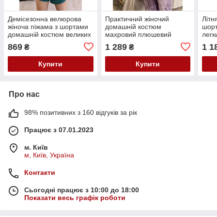
Демісезонна велюрова
Практичний жіночий
Літн
жіноча піжама з шортами
домашній костюм
шорт
домашній костюм великих
махровий плюшевий
легк
розмірів
костюм жіночий для дому
із ш
869
1 289
1 1
₴
₴
тепла піжама з махри
гіпю
батальна
Купити
Купити
Про нас
98% позитивних з 160 відгуків за рік
Працює з 07.01.2023
м. Київ
м, Київ, Україна
Контакти
Сьогодні працює з 10:00 до 18:00
Показати весь графік роботи