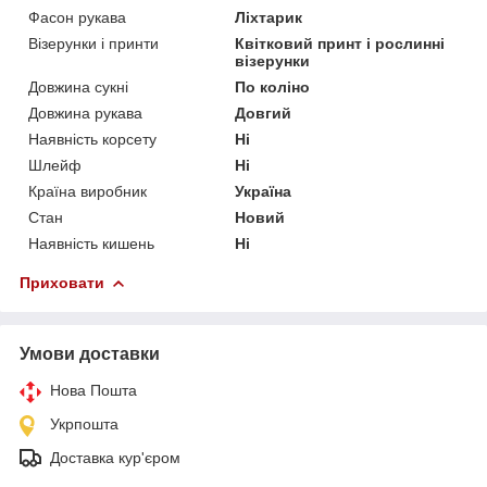
Фасон рукава
Ліхтарик
Візерунки і принти
Квітковий принт і рослинні
візерунки
Довжина сукні
По коліно
Довжина рукава
Довгий
Наявність корсету
Ні
Шлейф
Ні
Країна виробник
Україна
Стан
Новий
Наявність кишень
Ні
Приховати
Умови доставки
Нова Пошта
Укрпошта
Доставка кур'єром