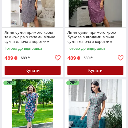
Літня сукня прямого крою
Літня сукня прямого крою
темно-сіра з квітами вільна
бузкова з ягодами вільна
сукня жіноча з коротким
сукня жіноча з коротким
рукавом сукня з поясом 40-
рукавом сукня з поясом 40-
Готово до відправки
Готово до відправки
42 розмір
42 розмір
489
489
₴
₴
689 ₴
689 ₴
Купити
Купити
–29%
–29%