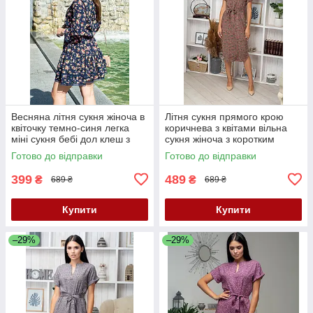
Весняна літня сукня жіноча в
Літня сукня прямого крою
квіточку темно-синя легка
коричнева з квітами вільна
міні сукня бебі дол клеш з
сукня жіноча з коротким
рукавом сукня 42-46
рукавом сукня з поясом 40-
Готово до відправки
Готово до відправки
42 розмір
399
489
₴
₴
689 ₴
689 ₴
Купити
Купити
–29%
–29%