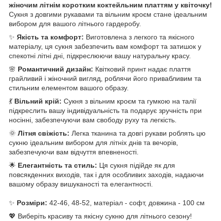
жіночим літнім коротким коктейльним платтям у квіточку!
Сукня з довгими рукавами та вільним кроєм стане ідеальним
вибором для вашого літнього гардеробу.
✨
Якість та комфорт:
Виготовлена з легкого та якісного
матеріалу, ця сукня забезпечить вам комфорт та затишок у
спекотні літні дні, підкреслюючи вашу натуральну красу.
🌸
Романтичний дизайн:
Квітковий принт надає плаття
грайливий і жіночний вигляд, роблячи його привабливим та
стильним елементом вашого образу.
💃
Вільний крій:
Сукня з вільним кроєм та гумкою на талії
підкреслить вашу індивідуальність та подарує зручність при
носінні, забезпечуючи вам свободу руху та легкість.
🌞
Літня свіжість:
Легка тканина та довгі рукави роблять цю
сукню ідеальним вибором для літніх днів та вечорів,
забезпечуючи вам відчуття впевненості.
🌟
Елегантність та стиль:
Ця сукня підійде як для
повсякденних виходів, так і для особливих заходів, надаючи
вашому образу вишуканості та елегантності.
✨
Розміри:
42-46, 48-52, матеріал - софт, довжина - 100 см
💖 Виберіть красиву та якісну сукню для літнього сезону!