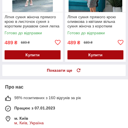
Літня сукня жіноча прямого
Літня сукня прямого крою
крою в листочок сукня з
оливкова з квітами вільна
коротким рукавом синя легка
сукня жіноча з коротким
літня сукня 40-42 44-46
рукавом сукня з поясом
Готово до відправки
Готово до відправки
489
489
₴
₴
689 ₴
689 ₴
Купити
Купити
Показати ще
Про нас
98% позитивних з 160 відгуків за рік
Працює з 07.01.2023
м. Київ
м, Київ, Україна