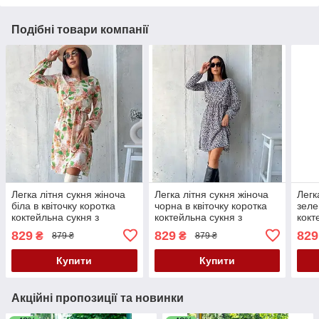
Подібні товари компанії
Легка літня сукня жіноча
Легка літня сукня жіноча
Легк
біла в квіточку коротка
чорна в квіточку коротка
зеле
коктейльна сукня з
коктейльна сукня з
кокт
рукавом вільна сукня на
рукавом вільна сукня на
рука
829
829
829
₴
₴
879 ₴
879 ₴
літо 42-46 48-52 розмір
літо 42-46 48-52 розмір
літо
Купити
Купити
Акційні пропозиції та новинки