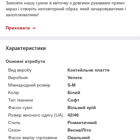
Замовте нашу сукню в квіточку з довгими рукавами прямо
зараз і створіть неповторний образ, який зачаровуватиме і
захоплюватиме!
Приховати
Характеристики
Основні атрибути
Вид виробу
Коктейльне плаття
Виробник
Venera
Міжнародний розмір
S-M
Колір
Білий
Тип тканини
Софт
Фасон сукні
Вільний крій
Розмір жіночого одягу (UA)
42/46
Стиль
Романтичний
Сезон
Весна/Літо
Фасон вирізу горловини
Овальний