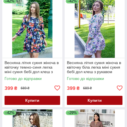
–42%
–42%
Весняна літня сукня жіноча в
Весняна літня сукня жіноча в
квіточку темно-синя легка
квіточку біла легка міні сукня
міні сукня бебі дол клеш з
бебі дол клеш з рукавом
рукавом сукня 42-46
сукня літо 42-46
Готово до відправки
Готово до відправки
399
399
₴
₴
689 ₴
689 ₴
Купити
Купити
–42%
–29%