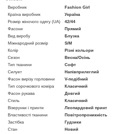
Виробник
Fashion Girl
Країна виробник
Україна
Розмір жіночого одягу (UA)
42/44
Фасони
Прямий
Вид виробу
Блузка
Міжнародний розмір
S/M
Колір
Різні кольори
Сезон
Весна/Осінь
Тип тканини
Софт
Силует
Напівприлеглий
Фасон вирізу горловини
V-подібний
Тип сорочкового коміра
Класичний
Фасон рукава
Довгий
Стиль
Класичний
Візерунки і принти
Леопардовий принт
Властивості тканини
Повітропроникність
Застібка
Гудзики
Стан
Новий