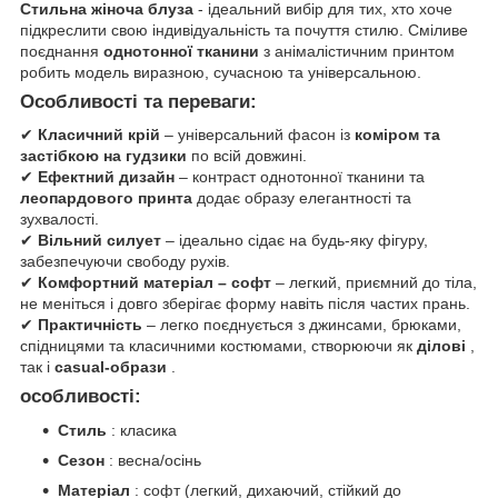
Стильна
жіноча блуза
- ідеальний вибір для тих, хто хоче
підкреслити свою індивідуальність та почуття стилю. Сміливе
поєднання
однотонної тканини
з анімалістичним принтом
робить модель виразною, сучасною та універсальною.
Особливості та переваги:
✔
Класичний крій
– універсальний фасон із
коміром та
застібкою на гудзики
по всій довжині.
✔
Ефектний дизайн
– контраст однотонної тканини та
леопардового принта
додає образу елегантності та
зухвалості.
✔
Вільний силует
– ідеально сідає на будь-яку фігуру,
забезпечуючи свободу рухів.
✔
Комфортний матеріал – софт
– легкий, приємний до тіла,
не меніться і довго зберігає форму навіть після частих прань.
✔
Практичність
– легко поєднується з джинсами, брюками,
спідницями та класичними костюмами, створюючи як
ділові
,
так і
casual-образи
.
особливості:
Стиль
: класика
Сезон
: весна/осінь
Матеріал
: софт (легкий, дихаючий, стійкий до