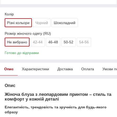
Колір
Різні кольори
Чорний
Шоколадний
Розмір жіночого одягу (RU)
Не вибрано
42-44
46-48
50-52
54-56
Готово до відправки
Опис
Характеристики
Доставка
Оплата
Умови п
Опис
Жіноча блуза з леопардовим принтом – стиль та
комфорт у кожній деталі
Елегантність, трендовість та зручність для будь-якого
образу