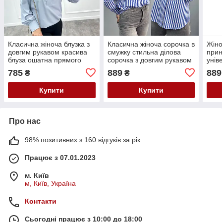
Класична жіноча блузка з
Класична жіноча сорочка в
Жіно
довгим рукавом красива
смужку стильна ділова
прин
блуза ошатна прямого
сорочка з довгим рукавом
унів
крою
для повних жінок
довг
785
889
889
₴
₴
розм
Купити
Купити
Про нас
98% позитивних з 160 відгуків за рік
Працює з 07.01.2023
м. Київ
м, Київ, Україна
Контакти
Сьогодні працює з 10:00 до 18:00