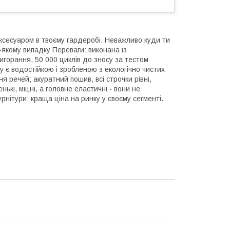
аксесуаром в твоєму гардеробі. Неважливо куди ти
ь-якому випадку Переваги: виконана із
вигорання, 50 000 циклів до зносу за тестом
у є водостійкою і зробленою з екологічно чистих
я речей; акуратний пошив, всі строчки рівні,
ькі, міцні, а головне еластичні - вони не
рнітури; краща ціна на ринку у своєму сегменті.