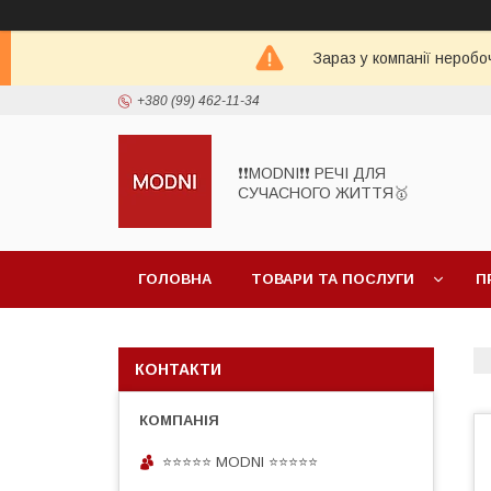
Зараз у компанії неробо
+380 (99) 462-11-34
❗❗MODNI❗❗ РЕЧІ ДЛЯ
СУЧАСНОГО ЖИТТЯ🥇
ГОЛОВНА
ТОВАРИ ТА ПОСЛУГИ
П
КОНТАКТИ
⭐⭐⭐⭐⭐ MODNI ⭐⭐⭐⭐⭐