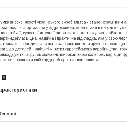
умка високої якості українського виробництва - стане незамінним 
ібралась - в спортзал чи у відрядження, вона стане в нагоді в буд
носостійкої, сучасної штучної шкіри: водовідштовхуюча, стійка до 
ертиндейла; міцна, надійна і практична підкладка, яка у свою черг
атеріалів; всередині є кишеня на блискавці для зручного розміщенн
вага до деталей, навіть ті ж нитки європейського виробництва: тонен
ошкоджують шкіру, як звичайні; широкий вибір кольорів, варіацій фу
стигни поповнити свій гардероб практичною новинкою
арактеристики
Основні