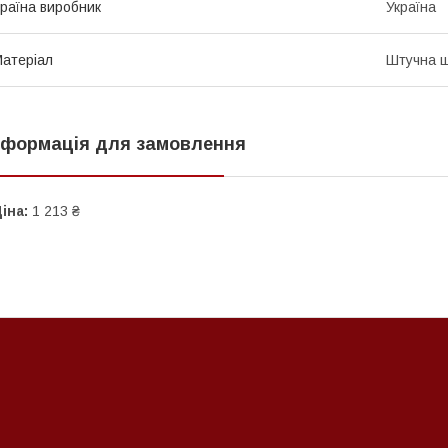
раїна виробник
Україна
атеріал
Штучна ш
нформація для замовлення
іна:
1 213 ₴