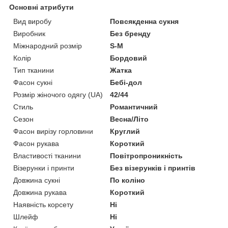
Основні атрибути
Вид виробу
Повсякденна сукня
Виробник
Без бренду
Міжнародний розмір
S-M
Колір
Бордовий
Тип тканини
Жатка
Фасон сукні
Бебі-дол
Розмір жіночого одягу (UA)
42/44
Стиль
Романтичний
Сезон
Весна/Літо
Фасон вирізу горловини
Круглий
Фасон рукава
Короткий
Властивості тканини
Повітропроникність
Візерунки і принти
Без візерунків і принтів
Довжина сукні
По коліно
Довжина рукава
Короткий
Наявність корсету
Ні
Шлейф
Ні