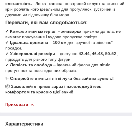
елегантність
. Легка тканина, повітряний силует та стильний
крій роблять його ідеальним для прогулянок, зустрічей із
друзями чи відпочинку біля моря.
Переваги, які вам сподобаються:
✔
Комфортний матеріал
–
жниварка
приємна до тіла, не
вимагає прасування і чудово пропускає повітря.
✔
Ідеальна довжина
–
100 см
для зручної та жіночної
посадки.
✔
Універсальні розміри
– доступно
42-44, 46-48, 50-52
,
підходить для різного типу фігури.
✔
Легкість та свобода
– ідеальний фасон для літніх
прогулянок та повсякденних образів.
✨
Створюйте стильні літні луки без зайвих зусиль!
📦
Замовляйте прямо зараз і насолоджуйтесь
комфортом та красою цієї сукні!
Приховати
Характеристики