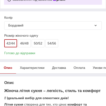
Колір
Бордовий
Розмір жіночого одягу
42/44
46/48
50/52
54/56
Готово до відправки
Опис
Характеристики
Доставка
Оплата
Умови п
Опис
Жіноча літня сукня – легкість, стиль та комфорт
💃
Ідеальний вибір для спекотних днів!
Літня сукня
створена для тих, хто цінує
комфорт та