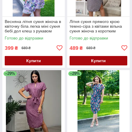
Весняна літня сукня жіноча в
Літня сукня прямого крою
квіточку біла легка міні сукня
темно-сіра з квітами вільна
бебі дол клеш з рукавом
сукня жіноча з коротким
сукня літо 42-46
рукавом сукня з поясом 40-
Готово до відправки
Готово до відправки
42 розмір
399
489
₴
₴
689 ₴
689 ₴
Купити
Купити
–29%
–29%