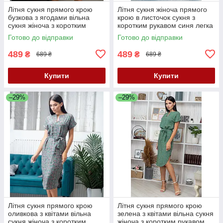
Літня сукня прямого крою
Літня сукня жіноча прямого
бузкова з ягодами вільна
крою в листочок сукня з
сукня жіноча з коротким
коротким рукавом синя легка
рукавом сукня з поясом 40-
літня сукня 40-42 44-46
Готово до відправки
Готово до відправки
42 розмір
489
489
₴
₴
689 ₴
689 ₴
Купити
Купити
–29%
–29%
Літня сукня прямого крою
Літня сукня прямого крою
оливкова з квітами вільна
зелена з квітами вільна сукня
сукня жіноча з коротким
жіноча з коротким рукавом