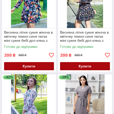
Весняна літня сукня жіноча в
Весняна літня сукня жіноча в
квіточку темно-синя легка
квіточку темно-синя легка
міні сукня бебі дол клеш з
міні сукня бебі дол клеш з
рукавом сукня 42-46
рукавом сукня 42-46
Готово до відправки
Готово до відправки
399
399
₴
₴
689 ₴
689 ₴
Купити
Купити
–42%
–29%