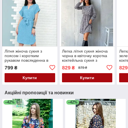
Літня жіноча сукня з
Легка літня сукня жіноча
Легк
поясом і коротким
чорна в квіточку коротка
зеле
рукавом повсякденна в
коктейльна сукня з
кокт
принт горошок
рукавом вільна сукня на
рука
799
829
829
₴
₴
879 ₴
літо 42-46 48-52 розмір
літо
Купити
Купити
Акційні пропозиції та новинки
–42%
–42%