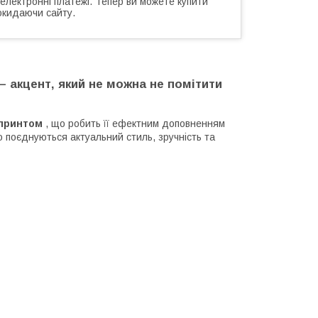
 електронні платежі. Тепер ви можете купити
окидаючи сайту.
 – акцент, який не можна не помітити
 принтом
, що робить її ефектним доповненням
о поєднуються актуальний стиль, зручність та