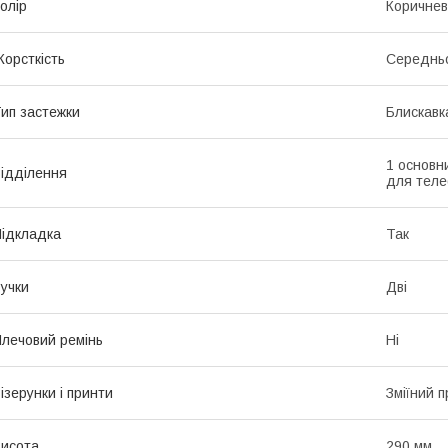
олір
Коричне
орсткість
Середньо
ип застежки
Блискавк
1 основн
ідділення
для тел
ідкладка
Так
учки
Дві
лечовий ремінь
Ні
ізерунки і принти
Зміїний 
исота
290 мм