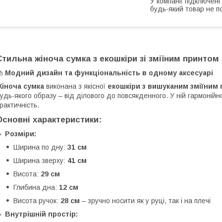
У компанії підключені
будь-який товар не п
Стильна жіноча сумка з екошкіри зі зміїним принтом
👜
Модний дизайн та функціональність в одному аксесуарі
Жіноча
сумка
виконана з якісної
екошкіри з вишуканим зміїним
удь-якого образу – від ділового до повсякденного. У ній гармонійн
рактичність.
Основні характеристики:
🔸
Розміри:
Ширина по дну:
31 см
Ширина зверху:
41 см
Висота:
29 см
Глибина дна:
12 см
Висота ручок:
28 см
– зручно носити як у руці, так і на плечі
🔸
Внутрішній простір: