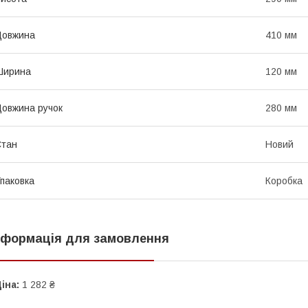
Довжина
410 мм
Ширина
120 мм
овжина ручок
280 мм
Стан
Новий
паковка
Коробка
нформація для замовлення
іна:
1 282 ₴