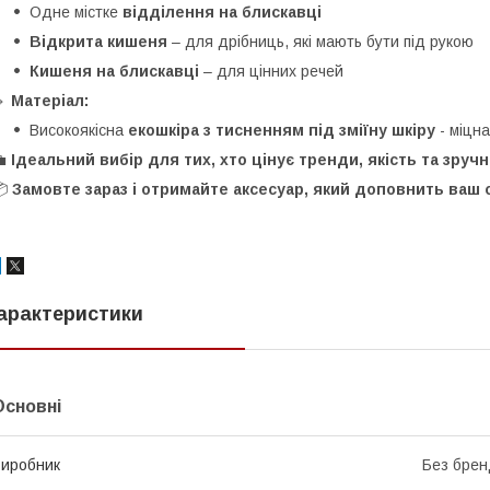
Одне містке
відділення на блискавці
Відкрита кишеня
– для дрібниць, які мають бути під рукою
Кишеня на блискавці
– для цінних речей
🔸
Матеріал:
Високоякісна
екошкіра з тисненням під зміїну шкіру
- міцна
💼
Ідеальний вибір для тих, хто цінує тренди, якість та зручн
📦
Замовте зараз і отримайте аксесуар, який доповнить ваш 
арактеристики
Основні
иробник
Без брен