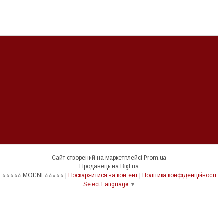
Сайт створений на маркетплейсі
Prom.ua
Продавець на Bigl.ua
⭐⭐⭐⭐⭐ MODNI ⭐⭐⭐⭐⭐ |
Поскаржитися на контент
|
Політика конфіденційності
Select Language
▼