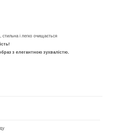
, стильна і легко очищається
ість!
образ з елегантною зухвалістю.
ду