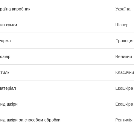
раїна виробник
Україна
ип сумки
Шопер
Форма
Трапеція
озмір
Великий
тиль
Класичн
атеріал
Екошкіра
ид шкіри
Екошкіра
ид шкіри за способом обробки
Рептилія