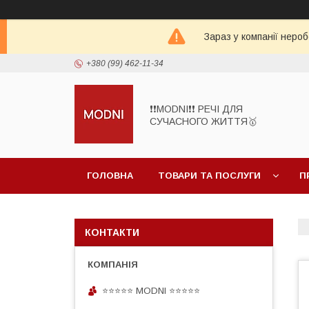
Зараз у компанії неро
+380 (99) 462-11-34
❗❗MODNI❗❗ РЕЧІ ДЛЯ
СУЧАСНОГО ЖИТТЯ🥇
ГОЛОВНА
ТОВАРИ ТА ПОСЛУГИ
П
КОНТАКТИ
⭐⭐⭐⭐⭐ MODNI ⭐⭐⭐⭐⭐