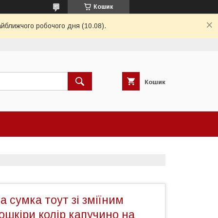
Кошик
айближчого робочого дня (10.08).
Кошик
а сумка тоут зі зміїним
ошкіри колір капучино на