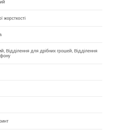
вий
ї жорсткості
а
ий, Відділення для дрібних грошей, Відділення
ефону
принт