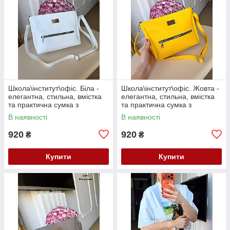
Школа\інститут\офіс. Біла -
Школа\інститут\офіс. Жовта -
елегантна, стильна, вмістка
елегантна, стильна, вмістка
та практична сумка з
та практична сумка з
регульованим довгим
регульованим довгим
В наявності
В наявності
ременем (0491)
ременем (0491)
920
920
₴
₴
Купити
Купити