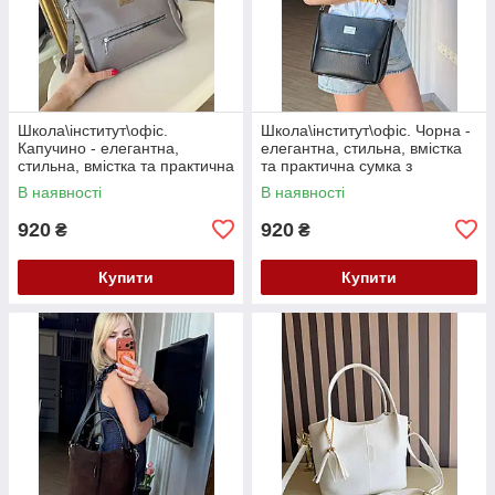
Школа\інститут\офіс.
Школа\інститут\офіс. Чорна -
Капучино - елегантна,
елегантна, стильна, вмістка
стильна, вмістка та практична
та практична сумка з
сумка з регульованим довгим
регульованим довгим
В наявності
В наявності
ременем (0491)
ременем (0491)
920
920
₴
₴
Купити
Купити