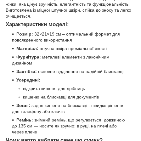
жінки, яка цінує зручність, елегантність та функціональність.
Виготовлена із міцної штучної шкіри, стійка до зносу та легко
очищається.
Характеристики моделі:
Розмір:
32×21×19 см – оптимальний формат для
повсякденного використання
Матеріал:
штучна шкіра преміальної якості
Фурнітура:
металеві елементи з лаконічним
дизайном
Застібка:
основне відділення на надійній блискавці
Усередині:
відкрита кишеня для дрібниць
кишеню на блискавці для документів
Зовні:
задня кишеня на блискавці - швидке рішення
для телефону або ключів
Ремінь:
знімний ремінь, що регулюється, довжиною
до 135 см — носите як зручно: в руці, на плечі або
через плече
Чому варто вибрати саме цю сумку?