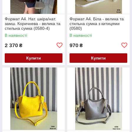
Формат А4. Нат. шкіра/нат.
Формат А4. Біла - велика та
замш. Коричнева - велика та
стильна сумка з китицями
стильна сумка (0580-4)
(0580)
В наявності
В наявності
2 370
970
₴
₴
Купити
Купити