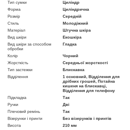
Тип сумки
Циліндр
Форма
Циліндрична
Розмір
Середній
Стиль
Молодіжний
Матеріал
Штучна шкіра
Вид шкіри
Екошкіра
Вид шкіри за способом
Гладка
обробки
Колір
Чорний
Жорсткість
Середньої жорсткості
Тип застежки
Блискавка
Відділення
1 основний, Відділення для
дрібних грошей, Потайна
кишеня на блискавці,
Відділення для телефону
Підкладка
Так
Ручки
Дві
Плечовий ремінь
Так
Візерунки і принти
Без візерунків і принтів
Висота
210 мм