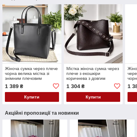
Жіноча сумка через плече
Містка жіноча сумка через
Жіно
чорна велика містка зі
плече з екошкіри
чере
знімним плечовим
коричнева з довгим
чорн
ременем з екошкіри
плечовим ременем
довг
1 389
1 304
1 3
₴
₴
рем
Купити
Купити
Акційні пропозиції та новинки