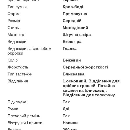
Тип сумки
Крос-боді
Форма
Прямокутна
Розмір
Середній
Стиль
Молодіжний
Матеріал
Штучна шкіра
Вид шкіри
Екошкіра
Вид шкіри за способом
Гладка
обробки
Колір
Бежевий
Жорсткість
Середньої жорсткості
Тип застежки
Блискавка
Відділення
1 основний, Відділення для
дрібних грошей, Потайна
кишеня на блискавці,
Відділення для телефону
Підкладка
Так
Ручки
Дві
Плечовий ремінь
Так
Візерунки і принти
Написи
Висота
200 мм