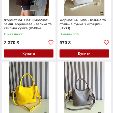
Формат А4. Нат. шкіра/нат.
Формат А4. Біла - велика та
замш. Коричнева - велика та
стильна сумка з китицями
стильна сумка (0580-4)
(0580)
В наявності
В наявності
2 370
970
₴
₴
Купити
Купити