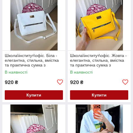
Школа\інститут\офіс. Біла -
Школа\інститут\офіс. Жовта -
елегантна, стильна, вмістка
елегантна, стильна, вмістка
та практична сумка з
та практична сумка з
регульованим довгим
регульованим довгим
В наявності
В наявності
ременем (0491)
ременем (0491)
920
920
₴
₴
Купити
Купити