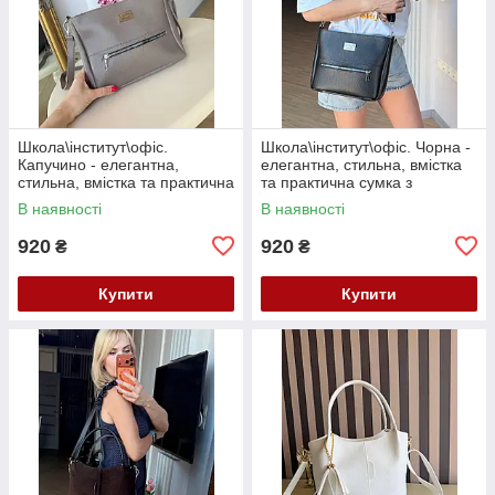
Школа\інститут\офіс.
Школа\інститут\офіс. Чорна -
Капучино - елегантна,
елегантна, стильна, вмістка
стильна, вмістка та практична
та практична сумка з
сумка з регульованим довгим
регульованим довгим
В наявності
В наявності
ременем (0491)
ременем (0491)
920
920
₴
₴
Купити
Купити