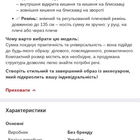
– внутрішня відкрита кишеня та кишеня на блискавці
– зовнішня кишеня на блискавці на звороті
✅
Ремінь:
знімний та регульований плечовий ремінь
довжиною до 135 см – носіть сумку як зручно: у руці, на
плечі або через плече
Чому варто вибрати цю модель:
Сумка поєднує практичність та універсальність – вона підійде
до будь-якого образу: ділового, повсякденного, романтичного.
Компактний розмір містить все необхідне, а продумана
структура дозволяє легко знайти потрібні речі.
Створіть стильний та завершений образ із аксесуаром,
який підкреслить вашу індивідуальність!
Приховати
Характеристики
Основні
Виробник
Без бренду
Країна виробник
Україна