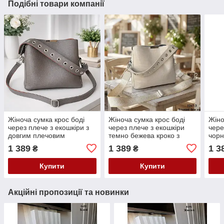
Подібні товари компанії
Жіноча сумка крос боді
Жіноча сумка крос боді
Жіно
через плече з екошкіри з
через плече з екошкіри
чере
довгим плечовим
темно бежева кроко з
чорн
ременем колір капучино
довгим ременем
довг
1 389
1 389
1 3
₴
₴
рем
Купити
Купити
Акційні пропозиції та новинки