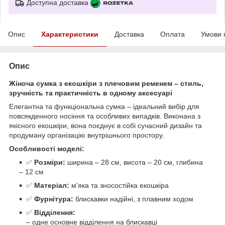
Доступна доставка
Опис
Характеристики
Доставка
Оплата
Умови 
Опис
Жіноча сумка з екошкіри з плечовим ременем – стиль,
зручність та практичність в одному аксесуарі
Елегантна та функціональна сумка – ідеальний вибір для
повсякденного носіння та особливих випадків. Виконана з
якісного екошкіри, вона поєднує в собі сучасний дизайн та
продуману організацію внутрішнього простору.
Особливості моделі:
✅
Розміри:
ширина – 28 см, висота – 20 см, глибина
– 12 см
✅
Матеріал:
м'яка та зносостійка екошкіра
✅
Фурнітура:
блискавки надійні, з плавним ходом
✅
Відділення:
– одне основне відділення на блискавці