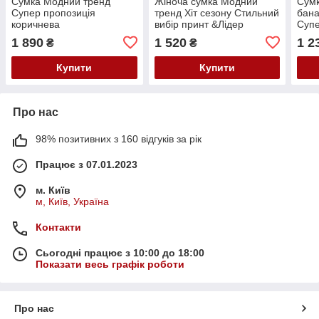
Сумка Модний тренд
Жіноча сумка Модний
Сумк
Супер пропозиція
тренд Хіт сезону Стильний
бана
коричнева
вибір принт &Лідер
Супе
продажу;Вигідна ціна
пом
1 890
1 520
1 2
₴
₴
Супер пропозиція&Якість
преміум;
Купити
Купити
Про нас
98% позитивних з 160 відгуків за рік
Працює з 07.01.2023
м. Київ
м, Київ, Україна
Контакти
Сьогодні працює з 10:00 до 18:00
Показати весь графік роботи
Про нас