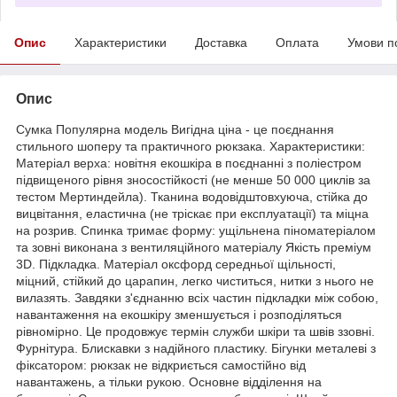
Опис
Характеристики
Доставка
Оплата
Умови п
Опис
Сумка Популярна модель Вигідна ціна - це поєднання
стильного шоперу та практичного рюкзака. Характеристики:
Матеріал верха: новітня екошкіра в поєднанні з поліестром
підвищеного рівня зносостійкості (не менше 50 000 циклів за
тестом Мертиндейла). Тканина водовідштовхуюча, стійка до
вицвітання, еластична (не тріскає при експлуатації) та міцна
на розрив. Спинка тримає форму: ущільнена піноматеріалом
та зовні виконана з вентиляційного матеріалу Якість преміум
3D. Підкладка. Матеріал оксфорд середньої щільності,
міцний, стійкий до царапин, легко чиститься, нитки з нього не
вилазять. Завдяки з'єднанню всіх частин підкладки між собою,
навантаження на екошкіру зменшується і розподіляться
рівномірно. Це продовжує термін служби шкіри та швів ззовні.
Фурнітура. Блискавки з надійного пластику. Бігунки металеві з
фіксатором: рюкзак не відкриється самостійно від
навантажень, а тільки рукою. Основне відділення на