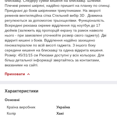
блискавці. Спедеру сумки кишеня на блискавці. Шлейки.
Плечеві ремені шкіряні, надійно пришиті на планку по спинці.
Приєднані до боків шкіряними трикутниками. На звороті
ременів вентиляційна сітка Стильний вибір 3D . Довжина
регулюються за допомогою трьохщелівки. Функціоналість.
Всередині рюкзака окреме відділення під ноутбук до 17
дюймів (залежить від пропорцій екрану та рамок навколо
нього - при замовлені уточнюйте розмір свого гаджету). Дві
відкриті кишені з боків. Відділення надійно захищено
піноматеріалом по всій висоті гаджета. З іншого боку
середини кишеня на блискавці та одина відкрита кишеня.
Розмір: 45/31/15 см Рюкзаки доступні у всіх кольорах. Для
більш детальної інформації звертайтесь за контактами,
вказаними на сайті.
Приховати
Характеристики
Основні
Країна виробник
Україна
Колір
Хакі