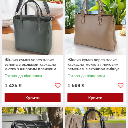
Жіноча сумка через плече
Жіноча сумка через плече
зелена з екошкіри каркасна
каркасна мокко з плечовим
містка з широким плечовим
ременем з екошкіри вміщує
ременем
А4
Готово до відправки
Готово до відправки
1 425
1 569
₴
₴
Купити
Купити