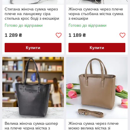
Стигана жіноча сумка через
Жіноча сумочка через плече
плече на ланцюжку сіра
чорна стьобана містка сумка
стильна крос боді з екошкіри
з екошкіри
Готово до відправки
Готово до відправки
1 289
1 189
₴
₴
Купити
Купити
Велика жіноча сумка-шопер
Жіноча сумка через плече
на плече чорна містка з
мокко велика містка зі