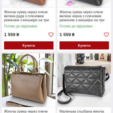
Жіноча сумка через плече
Жіноча сумка через плече
велика руда з плечовим
велика чорна з плечовим
ременем з екошкіри на три
ременем з екошкіри на три
відділення
відділення
Готово до відправки
Готово до відправки
1 559
1 559
₴
₴
Купити
Купити
Жіноча сумка через плече
Маленька стьобана жіноча