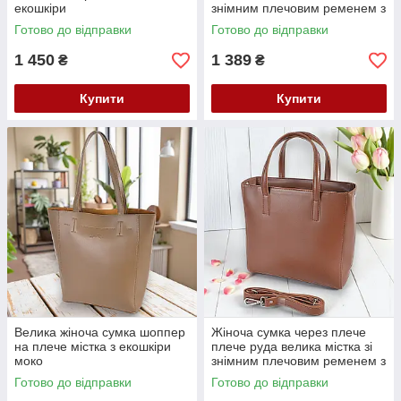
екошкіри
знімним плечовим ременем з
екошкіри
Готово до відправки
Готово до відправки
1 450
1 389
₴
₴
Купити
Купити
Велика жіноча сумка шоппер
Жіноча сумка через плече
на плече містка з екошкіри
плече руда велика містка зі
моко
знімним плечовим ременем з
екошкіри
Готово до відправки
Готово до відправки