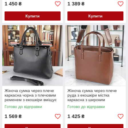
1 450
1 389
₴
₴
Купити
Купити
Жіноча сумка через плече
Жіноча сумка через плече
каркасна чорна з плечовим
руда з екошкіри містка
ременем з екошкіри вміщує
каркасна з широким
А4
плечовим ременем
Готово до відправки
Готово до відправки
1 569
1 425
₴
₴