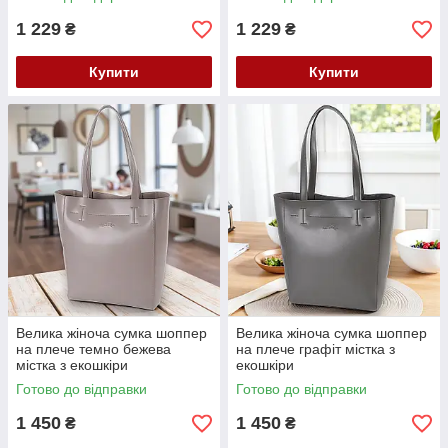
1 229
1 229
₴
₴
Купити
Купити
Велика жіноча сумка шоппер
Велика жіноча сумка шоппер
на плече темно бежева
на плече графіт містка з
містка з екошкіри
екошкіри
Готово до відправки
Готово до відправки
1 450
1 450
₴
₴