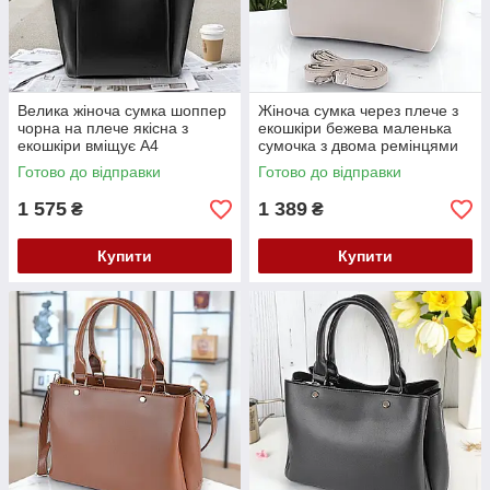
Велика жіноча сумка шоппер
Жіноча сумка через плече з
чорна на плече якісна з
екошкіри бежева маленька
екошкіри вміщує А4
сумочка з двома ремінцями
Готово до відправки
Готово до відправки
1 575
1 389
₴
₴
Купити
Купити