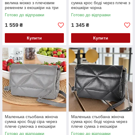
велика мокко з плечовим
сумка крос боді через плече з
ременем з екошкіри на три
екошкіри чорна
відділення
Готово до відправки
Готово до відправки
1 559
1 345
₴
₴
Купити
Купити
Маленька стьобана жіноча
Маленька стьобана жіноча
сумка крос боді сіра через
сумка крос боді чорна через
плече сумочка з екошкіри
плече сумка з екошкіри
Готово до відправки
Готово до відправки