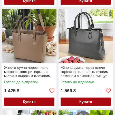
Купити
Купити
Жіноча сумка через плече
Жіноча сумка через плече
мокко з екошкіри каркасна
каркасна зелена з плечовим
містка з широким плечовим
ременем з екошкіри вміщує
ременем
А4
Готово до відправки
Готово до відправки
1 425
1 569
₴
₴
Купити
Купити