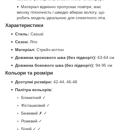
Матеріал відмінно пропускає повітря, має
високу гігієнічність і швидко вбирає вологу, що
робить модель ідеальною для спекотного літа.
Характеристики
Стиль:
Casual
Сезон:
Літо
Матеріал:
Стрейч-коттон
Довжина крокового шва (без підворіт):
63-64 см
Довжина бокового шва (без підворіт):
94-95 см
Кольори та розміри
Доступні розміри:
42-44, 46-48
Палітра кольорів:
Блакитний ✓
Фісташковий ✓
Бежевий ✗ ✓
Рожевий ✓
Білий ✓ ✓