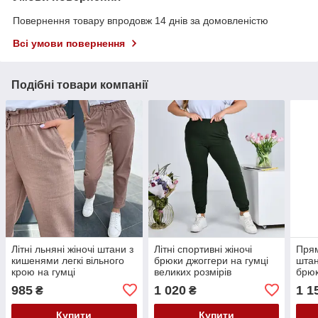
Повернення товару впродовж 14 днів за домовленістю
Всі умови повернення
Подібні товари компанії
Літні льняні жіночі штани з
Літні спортивні жіночі
Прям
кишенями легкі вільного
брюки джоггери на гумці
штан
крою на гумці
великих розмірів
брюк
трикотажні штани з
екош
985
1 020
1 1
₴
₴
двонитки 48-66
Купити
Купити