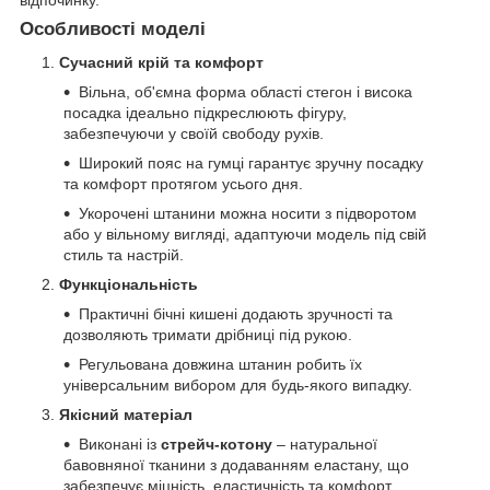
Особливості моделі
Сучасний крій та комфорт
Вільна, об'ємна форма області стегон і висока
посадка ідеально підкреслюють фігуру,
забезпечуючи у своїй свободу рухів.
Широкий пояс на гумці гарантує зручну посадку
та комфорт протягом усього дня.
Укорочені штанини можна носити з підворотом
або у вільному вигляді, адаптуючи модель під свій
стиль та настрій.
Функціональність
Практичні бічні кишені додають зручності та
дозволяють тримати дрібниці під рукою.
Регульована довжина штанин робить їх
універсальним вибором для будь-якого випадку.
Якісний матеріал
Виконані із
стрейч-котону
– натуральної
бавовняної тканини з додаванням еластану, що
забезпечує міцність, еластичність та комфорт.